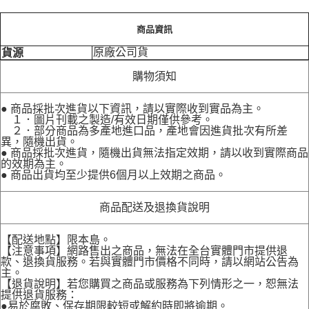
商品資訊
原廠公司貨
貨源
購物須知
● 商品採批次進貨以下資訊，請以實際收到實品為主。
１．圖片刊載之製造/有效日期僅供參考。
２．部分商品為多產地進口品，產地會因進貨批次有所差
異，隨機出貨。
● 商品採批次進貨，隨機出貨無法指定效期，請以收到實際商品
的效期為主。
● 商品出貨均至少提供6個月以上效期之商品。
商品配送及退換貨說明
【配送地點】限本島。
【注意事項】網路售出之商品，無法在全台實體門市提供退
款、退換貨服務。若與實體門市價格不同時，請以網站公告為
主。
【退貨說明】若您購買之商品或服務為下列情形之一，恕無法
提供退貨服務：
●易於腐敗、保存期限較短或解約時即將逾期。