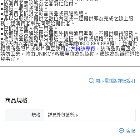
●依消費者要求所為之客製化給付。
●報紙、期刊或雜誌。
●經消費者拆封之影音商品或電腦軟體。
●非以有形媒介提供之數位內容或一經提供即為完成之線上服
務，經消費者事先同意始提供者。
●已拆封之個人衛生用品。
●依通訊交易解除權合理例外情事適用準則，不提供退貨服務。
●收到商品後如發現有瑕疵、破損、缺件或規格不符，請於到貨
後7天內以客服留言或撥打客服專線0800-889-898轉1，並提供
相關商品照片或影片傳至我司
，該商品仍需回收
官方粉絲專頁
請勿丟棄，將由UNIKCY客服單位為您協助，盡速為您辦理退換
貨事宜。
顯示電腦版詳細說明
商品規格
規格
詳見外包裝所示
客服