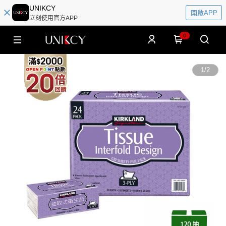
UNIKCY
開啟APP
立刻使用官方APP
0
1
/
2