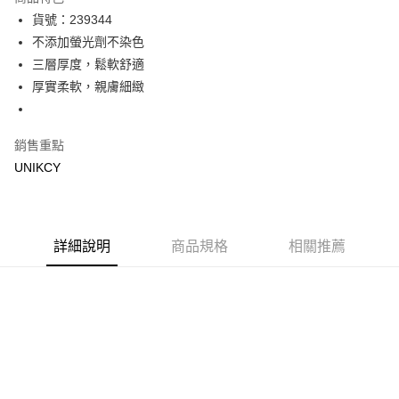
Apple Pay
貨號：239344
不添加螢光劑不染色
街口支付
三層厚度，鬆軟舒適
悠遊付
厚實柔軟，親膚細緻
Google Pay
銷售重點
運送方式
UNIKCY
宅配［需2-3個工作天不含預購商品］
每筆NT$100，滿NT$799(含以上)免運費
詳細說明
商品規格
相關推薦