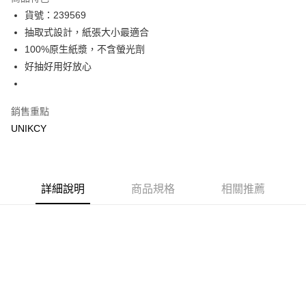
Apple Pay
貨號：239569
抽取式設計，紙張大小最適合
街口支付
100%原生紙漿，不含螢光劑
悠遊付
好抽好用好放心
Google Pay
銷售重點
運送方式
UNIKCY
宅配［需2-3個工作天不含預購商品］
每筆NT$100，滿NT$799(含以上)免運費
詳細說明
商品規格
相關推薦