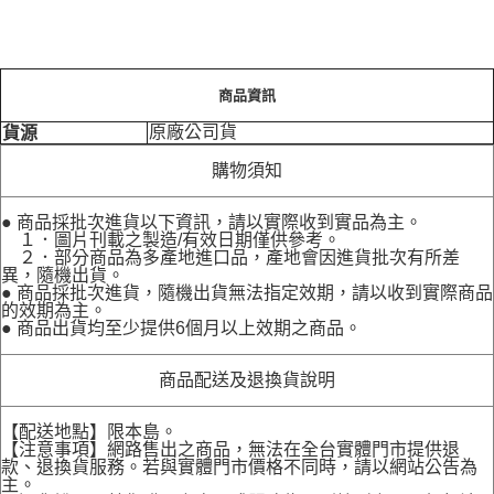
商品資訊
原廠公司貨
貨源
購物須知
● 商品採批次進貨以下資訊，請以實際收到實品為主。
１．圖片刊載之製造/有效日期僅供參考。
２．部分商品為多產地進口品，產地會因進貨批次有所差
異，隨機出貨。
● 商品採批次進貨，隨機出貨無法指定效期，請以收到實際商品
的效期為主。
● 商品出貨均至少提供6個月以上效期之商品。
商品配送及退換貨說明
【配送地點】限本島。
【注意事項】網路售出之商品，無法在全台實體門市提供退
款、退換貨服務。若與實體門市價格不同時，請以網站公告為
主。