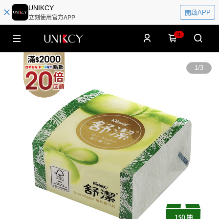
UNIKCY
開啟APP
立刻使用官方APP
0
1
/
3