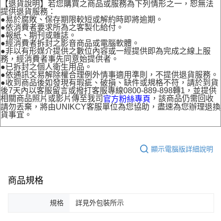
【退貨說明】若您購買之商品或服務為下列情形之一，恕無法
提供退貨服務：
●易於腐敗、保存期限較短或解約時即將逾期。
●依消費者要求所為之客製化給付。
●報紙、期刊或雜誌。
●經消費者拆封之影音商品或電腦軟體。
●非以有形媒介提供之數位內容或一經提供即為完成之線上服
務，經消費者事先同意始提供者。
●已拆封之個人衛生用品。
●依通訊交易解除權合理例外情事適用準則，不提供退貨服務。
●收到商品後如發現有瑕疵、破損、缺件或規格不符，請於到貨
後7天內以客服留言或撥打客服專線0800-889-898轉1，並提供
相關商品照片或影片傳至我司
，該商品仍需回收
官方粉絲專頁
請勿丟棄，將由UNIKCY客服單位為您協助，盡速為您辦理退換
貨事宜。
顯示電腦版詳細說明
商品規格
規格
詳見外包裝所示