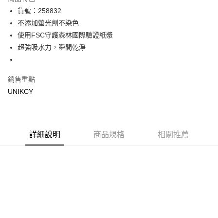
Apple Pay
貨號：258832
不添加螢光劑不染色
街口支付
使用FSC守護森林國際驗證紙漿
悠遊付
超強吸水力，瞬間乾淨
Google Pay
銷售重點
運送方式
UNIKCY
宅配［需2-3個工作天不含預購商品］
每筆NT$100，滿NT$799(含以上)免運費
詳細說明
商品規格
相關推薦