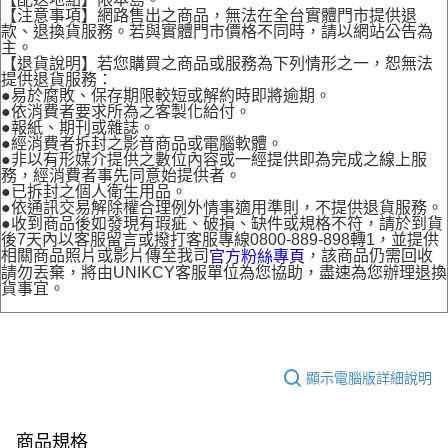
【注意事項】網路售出之商品，無法在全台實體門市提供退
款、退換貨服務。若與實體門市價格不同時，請以網站公告為
主。
【退貨說明】若您購買之商品或服務為下列情形之一，恕無法
提供退貨服務：
●易於腐敗、保存期限較短或解約時即將逾期。
●依消費者要求所為之客製化給付。
●報紙、期刊或雜誌。
●經消費者拆封之影音商品或電腦軟體。
●非以有形媒介提供之數位內容或一經提供即為完成之線上服
務，經消費者事先同意始提供者。
●已拆封之個人衛生用品。
●依通訊交易解除權合理例外情事適用準則，不提供退貨服務。
●收到商品後如發現有瑕疵、破損、缺件或規格不符，請於到貨
後7天內以客服留言或撥打客服專線0800-889-898轉1，並提供
相關商品照片或影片傳至我司
，該商品仍需回收
官方粉絲專頁
請勿丟棄，將由UNIKCY客服單位為您協助，盡速為您辦理退換
貨事宜。
顯示電腦版詳細說明
商品規格