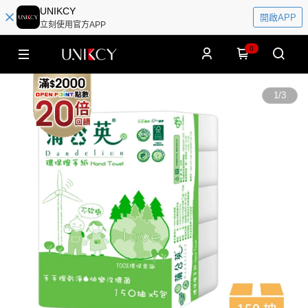
UNIKCY
開啟APP
立刻使用官方APP
0
1
/
3