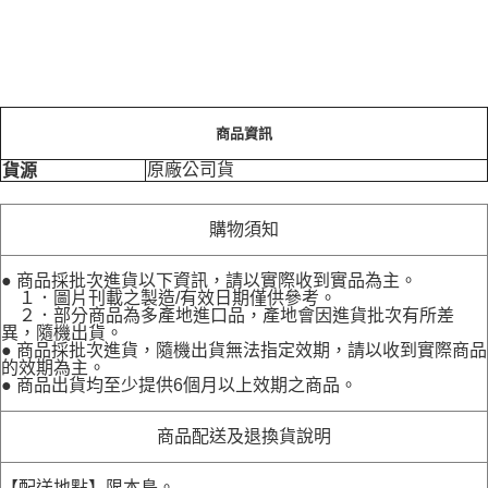
商品資訊
原廠公司貨
貨源
購物須知
● 商品採批次進貨以下資訊，請以實際收到實品為主。
１．圖片刊載之製造/有效日期僅供參考。
２．部分商品為多產地進口品，產地會因進貨批次有所差
異，隨機出貨。
● 商品採批次進貨，隨機出貨無法指定效期，請以收到實際商品
的效期為主。
● 商品出貨均至少提供6個月以上效期之商品。
商品配送及退換貨說明
【配送地點】限本島。