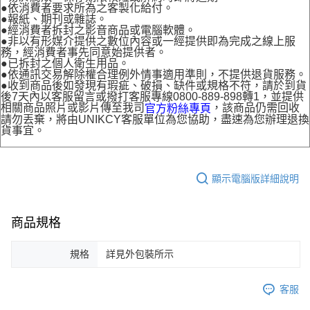
●依消費者要求所為之客製化給付。
●報紙、期刊或雜誌。
●經消費者拆封之影音商品或電腦軟體。
●非以有形媒介提供之數位內容或一經提供即為完成之線上服
務，經消費者事先同意始提供者。
●已拆封之個人衛生用品。
●依通訊交易解除權合理例外情事適用準則，不提供退貨服務。
●收到商品後如發現有瑕疵、破損、缺件或規格不符，請於到貨
後7天內以客服留言或撥打客服專線0800-889-898轉1，並提供
相關商品照片或影片傳至我司
，該商品仍需回收
官方粉絲專頁
請勿丟棄，將由UNIKCY客服單位為您協助，盡速為您辦理退換
貨事宜。
顯示電腦版詳細說明
商品規格
規格
詳見外包裝所示
客服