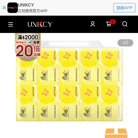
UNIKCY
開啟APP
立刻使用官方APP
0
1
/
2