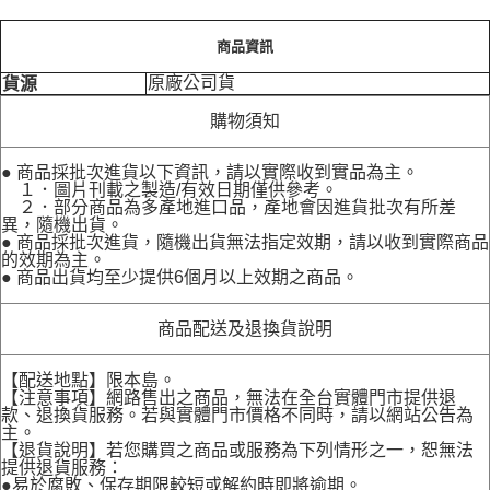
商品資訊
原廠公司貨
貨源
購物須知
● 商品採批次進貨以下資訊，請以實際收到實品為主。
１．圖片刊載之製造/有效日期僅供參考。
２．部分商品為多產地進口品，產地會因進貨批次有所差
異，隨機出貨。
● 商品採批次進貨，隨機出貨無法指定效期，請以收到實際商品
的效期為主。
● 商品出貨均至少提供6個月以上效期之商品。
商品配送及退換貨說明
【配送地點】限本島。
【注意事項】網路售出之商品，無法在全台實體門市提供退
款、退換貨服務。若與實體門市價格不同時，請以網站公告為
主。
【退貨說明】若您購買之商品或服務為下列情形之一，恕無法
提供退貨服務：
●易於腐敗、保存期限較短或解約時即將逾期。