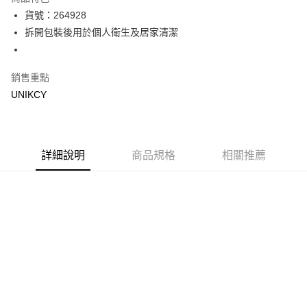
Apple Pay
貨號：264928
拆開包裝後用於個人衛生及居家清潔
街口支付
悠遊付
銷售重點
Google Pay
UNIKCY
運送方式
宅配［需2-3個工作天不含預購商品］
詳細說明
商品規格
相關推薦
每筆NT$100，滿NT$799(含以上)免運費