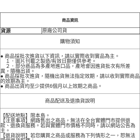
商品資訊
原廠公司貨
貨源
購物須知
● 商品採批次進貨以下資訊，請以實際收到實品為主。
１．圖片刊載之製造/有效日期僅供參考。
２．部分商品為多產地進口品，產地會因進貨批次有所差
異，隨機出貨。
● 商品採批次進貨，隨機出貨無法指定效期，請以收到實際商品
的效期為主。
● 商品出貨均至少提供6個月以上效期之商品。
商品配送及退換貨說明
【配送地點】限本島。
【注意事項】網路售出之商品，無法在全台實體門市提供退
款、退換貨服務。若與實體門市價格不同時，請以網站公告為
主。
【退貨說明】若您購買之商品或服務為下列情形之一，恕無法