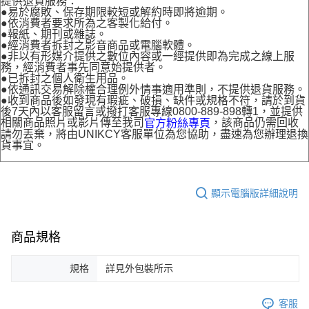
提供退貨服務：
●易於腐敗、保存期限較短或解約時即將逾期。
●依消費者要求所為之客製化給付。
●報紙、期刊或雜誌。
●經消費者拆封之影音商品或電腦軟體。
●非以有形媒介提供之數位內容或一經提供即為完成之線上服
務，經消費者事先同意始提供者。
●已拆封之個人衛生用品。
●依通訊交易解除權合理例外情事適用準則，不提供退貨服務。
●收到商品後如發現有瑕疵、破損、缺件或規格不符，請於到貨
後7天內以客服留言或撥打客服專線0800-889-898轉1，並提供
相關商品照片或影片傳至我司
，該商品仍需回收
官方粉絲專頁
請勿丟棄，將由UNIKCY客服單位為您協助，盡速為您辦理退換
貨事宜。
顯示電腦版詳細說明
商品規格
規格
詳見外包裝所示
客服