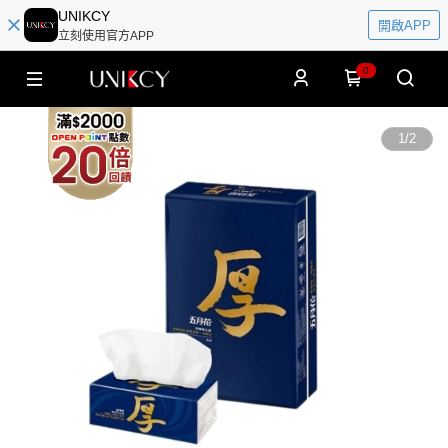
UNIKCY
開啟APP
立刻使用官方APP
0
1
/
2