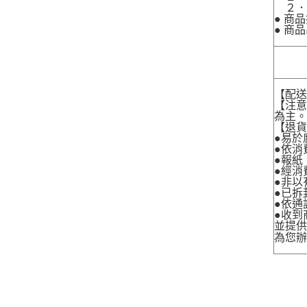
２．
● 商
● 商
【配
【注
為主
【退
●易於
●依消
●報紙
●經消
●非以
●已拆
●依通
●收到
並提
為您