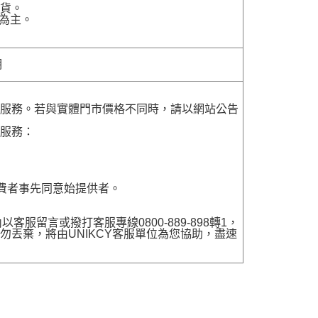
貨。
為主。
明
貨服務。若與實體門市價格不同時，請以網站公告
貨服務：
費者事先同意始提供者。
留言或撥打客服專線0800-889-898轉1，
勿丟棄，將由UNIKCY客服單位為您協助，盡速