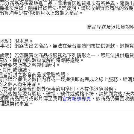
部分商品為多產地進口品，產地會因進貨批次有所差異，隨機出
品採批次進貨，隨機出貨無法指定效期，請以收到實際商品的效期
品出貨均至少提供6個月以上效期之商品。
商品配送及退換貨說
送地點】限本島。
意事項】網路售出之商品，無法在全台實體門市提供退款、退換
。
貨說明】若您購買之商品或服務為下列情形之一，恕無法提供退
腐敗、保存期限較短或解約時即將逾期。
費者要求所為之客製化給付。
、期刊或雜誌。
費者拆封之影音商品或電腦軟體。
有形媒介提供之數位內容或一經提供即為完成之線上服務，經消
封之個人衛生用品。
訊交易解除權合理例外情事適用準則，不提供退貨服務。
商品後如發現有瑕疵、破損、缺件或規格不符，請於到貨後7天內以客服
供相關商品照片或影片傳至我司
，該商品仍需回收請
官方粉絲專頁
辦理退換貨事宜。