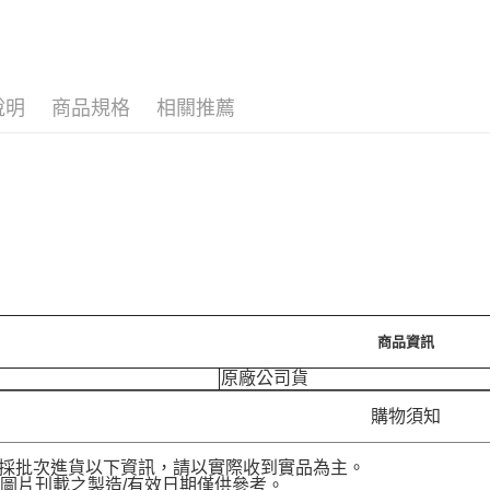
運送方式
宅配［需2
每筆NT$1
說明
商品規格
相關推薦
商品資訊
原廠公司貨
購物須知
品採批次進貨以下資訊，請以實際收到實品為主。
圖片刊載之製造/有效日期僅供參考。