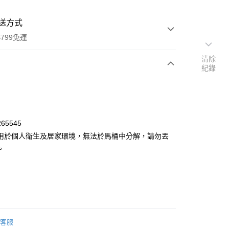
送方式
799免運
清除
紀錄
次付款
65545
用於個人衛生及居家環境，無法於馬桶中分解，請勿丟
。
y
客服