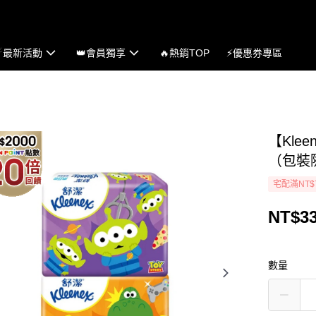
☄最新活動
👑會員獨享
🔥熱銷TOP
⚡優惠券專區
【Kle
（包裝
宅配滿NT$
NT$3
數量