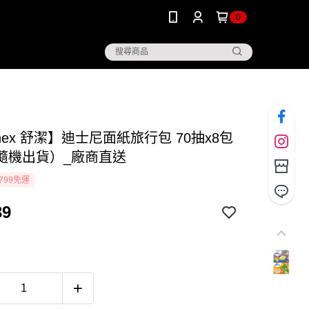
0
enex 舒潔】迪士尼面紙旅行包 70抽x8包
隨機出貨）_廠商直送
799免運
39