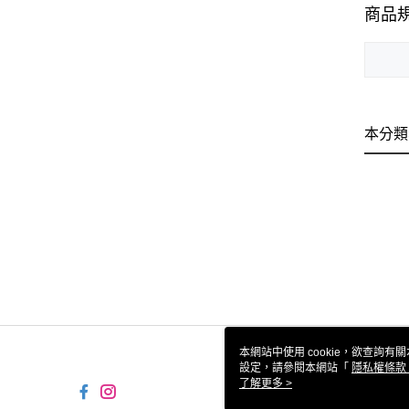
商品
本分類
本網站中使用 cookie，欲查詢有關
設定，請參閱本網站「
隱私權條款
使用 cookie。
了解更多 >