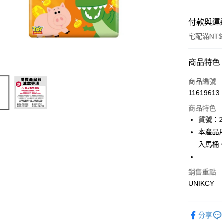
付款與運
宅配滿NT$
付款方式
商品特色
icash Pay
商品編號
11619613
信用卡一
商品特色
LINE Pay
貨號：2
本產品
Apple Pay
入馬桶
街口支付
悠遊付
銷售重點
UNIKCY
Google Pa
分享