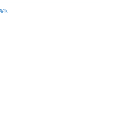
客服
-3個工作天不含預購商品］
00，滿NT$799(含以上)免運費