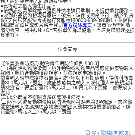
務，經消費者事先同意始提供者。
●已拆封之個人衛生用品。
●依通訊交易解除權合理例外情事適用準則，不提供退貨服務。
●收到商品後如發現有瑕疵、破損、缺件或規格不符，請於到貨
後7天內以客服留言或撥打客服專線0800-889-898轉1，並提供
相關商品照片或影片傳至我司
，該商品仍需回收
官方粉絲專頁
請勿丟棄，將由UNIKCY客服單位為您協助，盡速為您辦理退換
貨事宜。
法令宣導
【依農委會防疫局 動物傳染病防治條例 §38-3】
(一)為防治動物傳染病，境外動物或動物產品等應施檢疫物輸入
我國，應符合動物檢疫規定，並依規定申請檢疫。
擅自輸入應施檢疫物者最高可處7年以下有期徒刑，得併科新臺
幣300萬元以下罰金。應施檢疫物之輸入人或代理人未依規定申
請檢疫者，得處新臺幣5萬元以上100萬元以下罰鍰，並得按次
處罰。
(二)境外商品不得隨貨贈送應施檢疫物。
(三)收件人違反動物傳染病防治條例第34條第3項規定，未將郵
遞寄送輸入之應施檢疫物送交輸出入動物檢疫機關銷燬者，處
新臺幣3萬元以上15萬元以下罰鍰。
顯示電腦版詳細說明