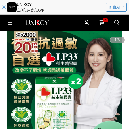
UNIKCY
開啟APP
立刻使用官方APP
0
1
/
6