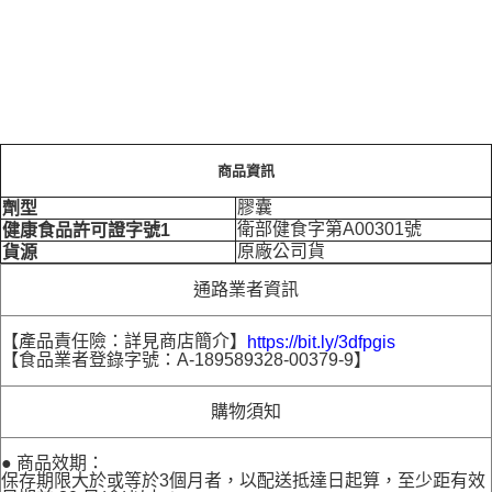
商品資訊
膠囊
劑型
衛部健食字第A00301號
健康食品許可證字號1
原廠公司貨
貨源
通路業者資訊
【產品責任險：詳見商店簡介】
https://bit.ly/3dfpgis
【食品業者登錄字號：A-189589328-00379-9】
購物須知
● 商品效期：
保存期限大於或等於3個月者，以配送抵達日起算，至少距有效