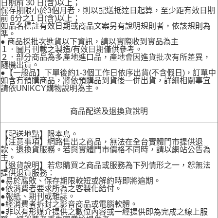
日期前 30 日(含)以上；
保存期限小於3個月者，則以配送抵達日起算，至少距有效日期
前 6分之1 日(含)以上；
如品名標註有效日期或商品文案另有說明規則者，依該規則為
準。
● 商品採批次進貨以下資訊，請以實際收到實品為主
１．圖片刊載之製造/有效日期僅供參考。
２．部分商品為多產地進口品，產地會因進貨批次有所差異，
隨機出貨。
●【一般品】下單後約1-3個工作日依序出貨(不含假日)，訂單中
如含有預購商品，將依預購品到貨後一併出貨，詳細相關事宜
請依UNIKCY購物說明為主。
商品配送及退換貨說明
【配送地點】限本島。
【注意事項】網路售出之商品，無法在全台實體門市提供退
款、退換貨服務。若與實體門市價格不同時，請以網站公告為
主。
【退貨說明】若您購買之商品或服務為下列情形之一，恕無法
提供退貨服務：
●易於腐敗、保存期限較短或解約時即將逾期。
●依消費者要求所為之客製化給付。
●報紙、期刊或雜誌。
●經消費者拆封之影音商品或電腦軟體。
●非以有形媒介提供之數位內容或一經提供即為完成之線上服