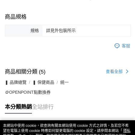
商品規格
規格
詳見外包裝所示
客服
商品相關分類 (5)
查看全部
❚ 品牌總覽
❚ 保健商品
統一
🪙OPENPOINT點數換券
本分類熱銷
全站排行
本網站中使用 cookie，欲查詢有關本網站使用 cookie 方式之詳情，及若您不希
熱門標籤
望在電腦上使用 cookie 時應如何變更電腦的 cookie 設定，請參閱本網站「
隱私