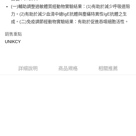
(一)輔助調整過敏體質經動物實驗結果：(1)有助於減少呼吸道阻
街口支付
力。(2)有助於減少血清中總IgE抗體與塵蟎特異性IgE抗體之生
悠遊付
成。(二)免疫調節經動物實驗結果：有助於促進吞噬細胞活性。
Google Pay
銷售重點
UNIKCY
運送方式
宅配［需2-3個工作天不含預購商品］
每筆NT$100，滿NT$799(含以上)免運費
詳細說明
商品規格
相關推薦