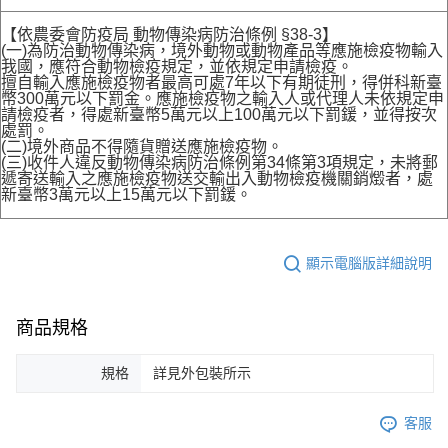
【依農委會防疫局 動物傳染病防治條例 §38-3】
(一)為防治動物傳染病，境外動物或動物產品等應施檢疫物輸入
我國，應符合動物檢疫規定，並依規定申請檢疫。
擅自輸入應施檢疫物者最高可處7年以下有期徒刑，得併科新臺
幣300萬元以下罰金。應施檢疫物之輸入人或代理人未依規定申
請檢疫者，得處新臺幣5萬元以上100萬元以下罰鍰，並得按次
處罰。
(二)境外商品不得隨貨贈送應施檢疫物。
(三)收件人違反動物傳染病防治條例第34條第3項規定，未將郵
遞寄送輸入之應施檢疫物送交輸出入動物檢疫機關銷燬者，處
新臺幣3萬元以上15萬元以下罰鍰。
顯示電腦版詳細說明
商品規格
規格
詳見外包裝所示
客服