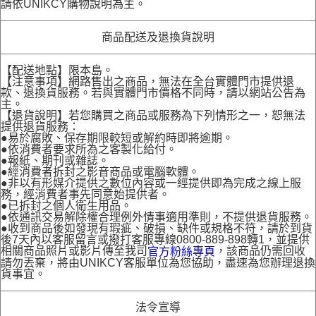
請依UNIKCY購物說明為主。
商品配送及退換貨說明
【配送地點】限本島。
【注意事項】網路售出之商品，無法在全台實體門市提供退
款、退換貨服務。若與實體門市價格不同時，請以網站公告為
主。
【退貨說明】若您購買之商品或服務為下列情形之一，恕無法
提供退貨服務：
●易於腐敗、保存期限較短或解約時即將逾期。
●依消費者要求所為之客製化給付。
●報紙、期刊或雜誌。
●經消費者拆封之影音商品或電腦軟體。
●非以有形媒介提供之數位內容或一經提供即為完成之線上服
務，經消費者事先同意始提供者。
●已拆封之個人衛生用品。
●依通訊交易解除權合理例外情事適用準則，不提供退貨服務。
●收到商品後如發現有瑕疵、破損、缺件或規格不符，請於到貨
後7天內以客服留言或撥打客服專線0800-889-898轉1，並提供
相關商品照片或影片傳至我司
，該商品仍需回收
官方粉絲專頁
請勿丟棄，將由UNIKCY客服單位為您協助，盡速為您辦理退換
貨事宜。
法令宣導