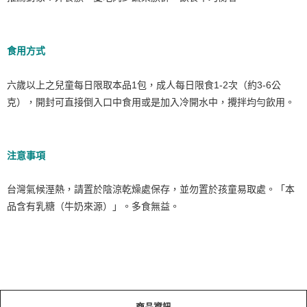
食用方式
六歲以上之兒童每日限取本品1包，成人每日限食1-2次（約3-6公
克），開封可直接倒入口中食用或是加入冷開水中，攪拌均勻飲用。
注意事項
台灣氣候溼熱，請置於陰涼乾燥處保存，並勿置於孩童易取處。「本
品含有乳糖（牛奶來源）」。多食無益。
商品資訊