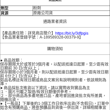
粉劑
劑型
原廠公司貨
貨源
通路業者資訊
【產品責任險：詳見商店簡介】
https://bit.ly/3dfpgis
【食品業者登錄字號：A-189589328-00379-9】
購物須知
● 商品效期：
保存期限大於或等於3個月者，以配送抵達日起算，至少距有效
日期前 30 日(含)以上；
保存期限小於3個月者，則以配送抵達日起算，至少距有效日期
前 6分之1 日(含)以上；
如品名標註有效日期或商品文案另有說明規則者，依該規則為
準。
● 商品採批次進貨以下資訊，請以實際收到實品為主
１．圖片刊載之製造/有效日期僅供參考。
２．部分商品為多產地進口品，產地會因進貨批次有所差異，
隨機出貨。
●【一般品】下單後約1-3個工作日依序出貨(不含假日)，訂單中
如含有預購商品，將依預購品到貨後一併出貨，詳細相關事宜