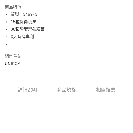
LINE Pay
商品特色
Apple Pay
貨號：345943
15種保衛蔬果
街口支付
30種醱酵營養精華
悠遊付
3大有酵專利
Google Pay
銷售重點
運送方式
UNIKCY
宅配［需2-3個工作天不含預購商品］
每筆NT$100，滿NT$799(含以上)免運費
詳細說明
商品規格
相關推薦