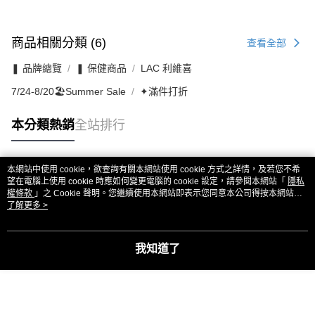
商品相關分類 (6)
查看全部
❚ 品牌總覽
❚ 保健商品
LAC 利維喜
7/24-8/20🏖️Summer Sale
✦滿件打折
本分類熱銷
全站排行
本網站中使用 cookie，欲查詢有關本網站使用 cookie 方式之詳情，及若您不希
熱門標籤
望在電腦上使用 cookie 時應如何變更電腦的 cookie 設定，請參閱本網站「
隱私
權條款
」之 Cookie 聲明。您繼續使用本網站即表示您同意本公司得按本網站使
用條款之 Cookie 聲明使用 cookie。
了解更多 >
我知道了