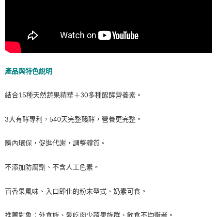
產品與特色說明
結合15種天然蔬果精華＋30多種醱酵營養素。
3大有酵專利，540天完整醱酵，營養更完整。
體內環保，促進代謝，調整體質。
不添加防腐劑、不含人工色素。
百香果風味、入口即化的粉末型式、奶素可食。
推薦對象：外食族、愛吃肉少蔬果族群、飲食不均衡者。