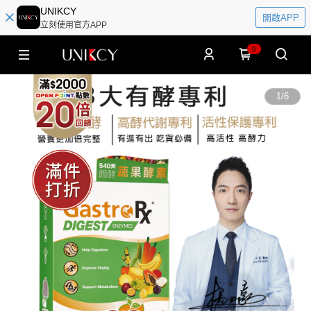
UNIKCY
開啟APP
立刻使用官方APP
0
1
/
6