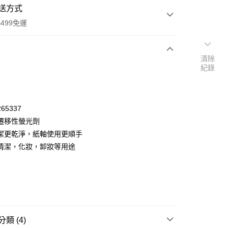
送方式
499免運
清除
紀錄
次付款
付款
65337
遷移性螢光劑
潔更乾淨，紙軸使用更順手
清潔，化妝，卸妝等用途
y
類 (4)