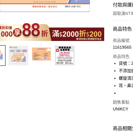
付款與運
超取滿NT$
付款方式
商品特色
icash Pay
商品編號
11619565
信用卡一
商品特色
超商取貨
貨號：2
不添加
LINE Pay
螺旋清
Apple Pay
耳，鼻
街口支付
銷售重點
悠遊付
UNIKCY
Google Pa
商品相關分