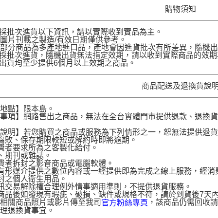
購物須知
品採批次進貨以下資訊，請以實際收到實品為主。
圖片刊載之製造/有效日期僅供參考。
部分商品為多產地進口品，產地會因進貨批次有所差異，隨機出
品採批次進貨，隨機出貨無法指定效期，請以收到實際商品的效期
品出貨均至少提供6個月以上效期之商品。
商品配送及退換貨說
送地點】限本島。
意事項】網路售出之商品，無法在全台實體門市提供退款、退換
。
貨說明】若您購買之商品或服務為下列情形之一，恕無法提供退
腐敗、保存期限較短或解約時即將逾期。
費者要求所為之客製化給付。
、期刊或雜誌。
費者拆封之影音商品或電腦軟體。
有形媒介提供之數位內容或一經提供即為完成之線上服務，經消
封之個人衛生用品。
訊交易解除權合理例外情事適用準則，不提供退貨服務。
商品後如發現有瑕疵、破損、缺件或規格不符，請於到貨後7天內以客服
供相關商品照片或影片傳至我司
，該商品仍需回收請
官方粉絲專頁
辦理退換貨事宜。