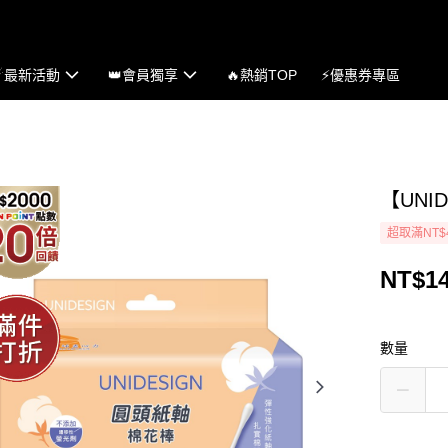
☄最新活動
👑會員獨享
🔥熱銷TOP
⚡優惠券專區
【UNI
超取滿NT$
NT$1
數量