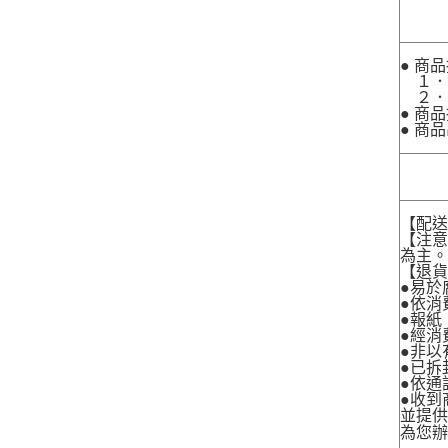
● 商
１．
２．
● 商
● 商
【配
【注
為主
【退
●易於
●依消
●報紙
●經消
●非以
●已拆
●依通
●收到
並提
為您