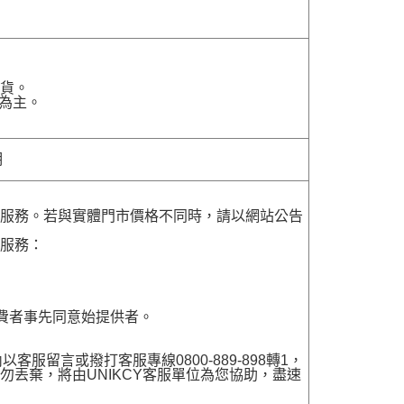
貨。
為主。
明
貨服務。若與實體門市價格不同時，請以網站公告
貨服務：
費者事先同意始提供者。
留言或撥打客服專線0800-889-898轉1，
勿丟棄，將由UNIKCY客服單位為您協助，盡速