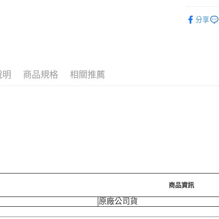
運送方式
❚ 生活用
分享
7-11取
7/24-8/20
每筆NT$7
🪙OPEN
付款後7-
❚ 生活用
每筆NT$7
說明
商品規格
相關推薦
宅配［需2
每筆NT$1
商品資訊
原廠公司貨