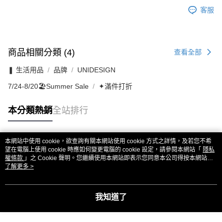
客服
商品相關分類 (4)
查看全部
❚ 生活用品
品牌
UNIDESIGN
7/24-8/20🏖️Summer Sale
✦滿件打折
本分類熱銷
全站排行
本網站中使用 cookie，欲查詢有關本網站使用 cookie 方式之詳情，及若您不希
熱門標籤
望在電腦上使用 cookie 時應如何變更電腦的 cookie 設定，請參閱本網站「
隱私
權條款
」之 Cookie 聲明。您繼續使用本網站即表示您同意本公司得按本網站使
用條款之 Cookie 聲明使用 cookie。
了解更多 >
我知道了