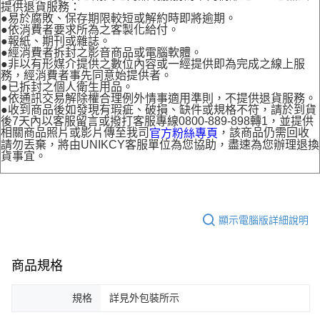
提供退貨服務：
●易於腐敗、保存期限較短或解約時即將逾期。
●依消費者要求所為之客製化給付。
●報紙、期刊或雜誌。
●經消費者拆封之影音商品或電腦軟體。
●非以有形媒介提供之數位內容或一經提供即為完成之線上服
務，經消費者事先同意始提供者。
●已拆封之個人衛生用品。
●依通訊交易解除權合理例外情事適用準則，不提供退貨服務。
●收到商品後如發現有瑕疵、破損、缺件或規格不符，請於到貨
後7天內以客服留言或撥打客服專線0800-889-898轉1，並提供
相關商品照片或影片傳至我司
，該商品仍需回收
官方粉絲專頁
請勿丟棄，將由UNIKCY客服單位為您協助，盡速為您辦理退換
貨事宜。
顯示電腦版詳細說明
商品規格
規格
詳見外包裝所示