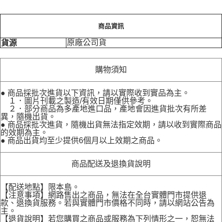
商品資訊
原廠公司貨
貨源
購物須知
● 商品採批次進貨以下資訊，請以實際收到實品為主。
１．圖片刊載之製造/有效日期僅供參考。
２．部分商品為多產地進口品，產地會因進貨批次有所差
異，隨機出貨。
● 商品採批次進貨，隨機出貨無法指定效期，請以收到實際商品
的效期為主。
● 商品出貨均至少提供6個月以上效期之商品。
商品配送及退換貨說明
【配送地點】限本島。
【注意事項】網路售出之商品，無法在全台實體門市提供退
款、退換貨服務。若與實體門市價格不同時，請以網站公告為
主。
【退貨說明】若您購買之商品或服務為下列情形之一，恕無法