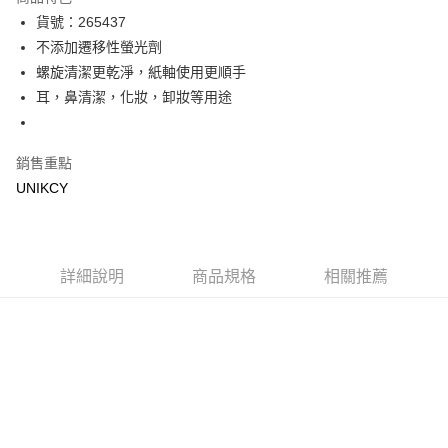
LINE Pay
貨號：265437
不添加遷移性螢光劑
Apple Pay
螺旋清潔更乾淨，紙軸使用更順手
街口支付
耳，鼻清潔，化妝，卸妝等用途
悠遊付
銷售重點
Google Pay
UNIKCY
運送方式
7-11取貨付款［需3-5個工作天不含預購商品］
每筆NT$70，滿NT$499(含以上)免運費
詳細說明
商品規格
相關推薦
付款後7-11取貨［需3-5個工作天不含預購商品］
每筆NT$70，滿NT$499(含以上)免運費
宅配［需2-3個工作天不含預購商品］
每筆NT$100，滿NT$799(含以上)免運費