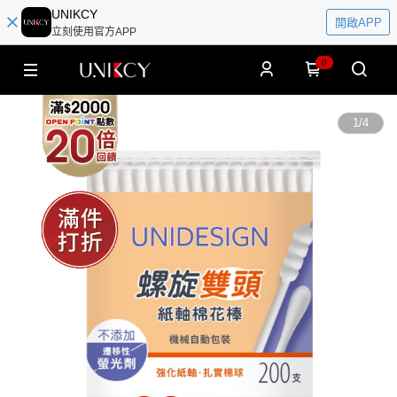
UNIKCY
開啟APP
立刻使用官方APP
0
1
/
4