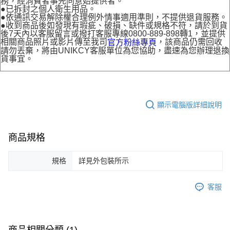
務，經消費者事先同意始提供者。
●已拆封之個人衛生用品。
●依通訊交易解除權合理例外情事適用準則，不提供退貨服務。
●收到商品後如發現有瑕疵、破損、缺件或規格不符，請於到貨
後7天內以客服留言或撥打客服專線0800-889-898轉1，並提供
相關商品照片或影片傳至我司
，該商品仍需回收
官方粉絲專頁
請勿丟棄，將由UNIKCY客服單位為您協助，盡速為您辦理退換
貨事宜。
顯示電腦版詳細說明
商品規格
規格
詳見外包裝所示
客服