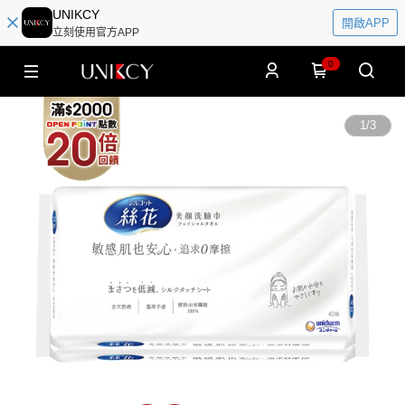
UNIKCY
開啟APP
立刻使用官方APP
0
1
/
3