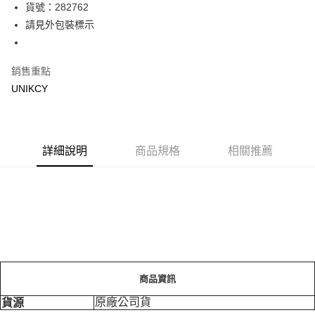
LINE Pay
貨號：282762
請見外包裝標示
Apple Pay
街口支付
銷售重點
悠遊付
UNIKCY
Google Pay
運送方式
詳細說明
商品規格
相關推薦
7-11取貨付款［需3-5個工作天不含預購商品］
每筆NT$70，滿NT$499(含以上)免運費
付款後7-11取貨［需3-5個工作天不含預購商品］
每筆NT$70，滿NT$499(含以上)免運費
宅配［需2-3個工作天不含預購商品］
每筆NT$100，滿NT$799(含以上)免運費
商品資訊
原廠公司貨
貨源