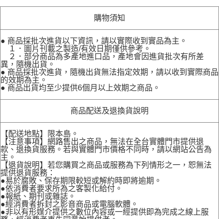
購物須知
● 商品採批次進貨以下資訊，請以實際收到實品為主。
１．圖片刊載之製造/有效日期僅供參考。
２．部分商品為多產地進口品，產地會因進貨批次有所差
異，隨機出貨。
● 商品採批次進貨，隨機出貨無法指定效期，請以收到實際商品
的效期為主。
● 商品出貨均至少提供6個月以上效期之商品。
商品配送及退換貨說明
【配送地點】限本島。
【注意事項】網路售出之商品，無法在全台實體門市提供退
款、退換貨服務。若與實體門市價格不同時，請以網站公告為
主。
【退貨說明】若您購買之商品或服務為下列情形之一，恕無法
提供退貨服務：
●易於腐敗、保存期限較短或解約時即將逾期。
●依消費者要求所為之客製化給付。
●報紙、期刊或雜誌。
●經消費者拆封之影音商品或電腦軟體。
●非以有形媒介提供之數位內容或一經提供即為完成之線上服