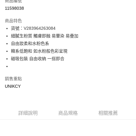
商品編號
信用卡一次付款
11598038
超商取貨付款
商品特色
LINE Pay
貨號：V283964263084
細膩生粉質 觸膚即融 易暈染 易疊加
Apple Pay
自由妝柔和水粉色系
街口支付
韓系低飽和 如水粉般色彩呈現
磁吸包裝 自由收納 一搭即合
悠遊付
Google Pay
銷售重點
UNIKCY
運送方式
7-11取貨付款［需3-5個工作天不含預購商品］
每筆NT$70，滿NT$499(含以上)免運費
詳細說明
商品規格
相關推薦
付款後7-11取貨［需3-5個工作天不含預購商品］
每筆NT$70，滿NT$499(含以上)免運費
宅配［需2-3個工作天不含預購商品］