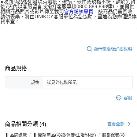
●收到商品後如發現有瑕疵、破損、缺件或規格不符，請於到貨
後7天內以客服留言或撥打客服專線0800-889-898轉1，並提供
相關商品照片或影片傳至我司
，該商品仍需回收
官方粉絲專頁
請勿丟棄，將由UNIKCY客服單位為您協助，盡速為您辦理退換
貨事宜。
顯示電腦版詳細說明
商品規格
規格
詳見外包裝所示
客服
商品相關分類 (4)
查看全部
❚ 品牌總覽
❚ 開架商品(彩妝/保養/生活/休閒)
臉部保養/彩