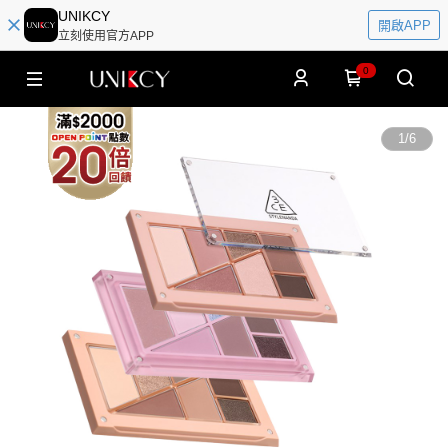
UNIKCY
開啟APP
立刻使用官方APP
0
1
/
6