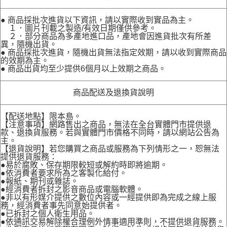
● 商品採批次進貨以下資訊，請以實際收到實品為主。
１．圖片刊載之製造/有效日期僅供參考。
２．部分商品為多產地進口品，產地會因進貨批次有所差
異，隨機出貨。
● 商品採批次進貨，隨機出貨無法指定效期，請以收到實際商品
的效期為主。
● 商品出貨均至少提供6個月以上效期之商品。
商品配送及退換貨說明
【配送地點】限本島。
【注意事項】網路售出之商品，無法在全台實體門市提供退
款、退換貨服務。若與實體門市價格不同時，請以網站公告為
主。
【退貨說明】若您購買之商品或服務為下列情形之一，恕無法
提供退貨服務：
●易於腐敗、保存期限較短或解約時即將逾期。
●依消費者要求所為之客製化給付。
●報紙、期刊或雜誌。
●經消費者拆封之影音商品或電腦軟體。
●非以有形媒介提供之數位內容或一經提供即為完成之線上服
務，經消費者事先同意始提供者。
●已拆封之個人衛生用品。
●依通訊交易解除權合理例外情事適用準則，不提供退貨服務。