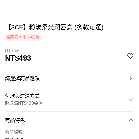
【3CE】粉漾柔光潤唇膏 (多款可選)
超取滿NT$499免運
NT$580
NT$493
請選擇商品選項
付款與運送方式
超取滿NT$499免運
付款方式
商品特色
icash Pay
商品編號
信用卡一次付款