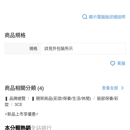
顯示電腦版詳細說明
商品規格
規格
詳見外包裝所示
客服
商品相關分類 (4)
查看全部
❚ 品牌總覽
❚ 開架商品(彩妝/保養/生活/休閒)
臉部保養/彩
妝
3CE
⚡新品上市享優惠⚡
本分類熱銷
全站排行