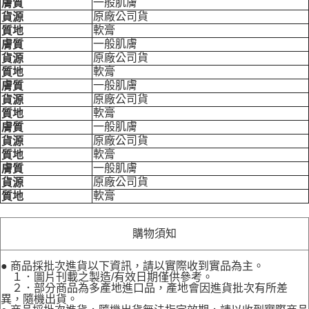
一般肌膚
膚質
原廠公司貨
貨源
軟膏
質地
一般肌膚
膚質
原廠公司貨
貨源
軟膏
質地
一般肌膚
膚質
原廠公司貨
貨源
軟膏
質地
一般肌膚
膚質
原廠公司貨
貨源
軟膏
質地
一般肌膚
膚質
原廠公司貨
貨源
軟膏
質地
購物須知
● 商品採批次進貨以下資訊，請以實際收到實品為主。
１．圖片刊載之製造/有效日期僅供參考。
２．部分商品為多產地進口品，產地會因進貨批次有所差
異，隨機出貨。