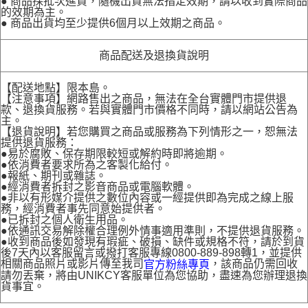
● 商品採批次進貨，隨機出貨無法指定效期，請以收到實際商品
的效期為主。
● 商品出貨均至少提供6個月以上效期之商品。
商品配送及退換貨說明
【配送地點】限本島。
【注意事項】網路售出之商品，無法在全台實體門市提供退
款、退換貨服務。若與實體門市價格不同時，請以網站公告為
主。
【退貨說明】若您購買之商品或服務為下列情形之一，恕無法
提供退貨服務：
●易於腐敗、保存期限較短或解約時即將逾期。
●依消費者要求所為之客製化給付。
●報紙、期刊或雜誌。
●經消費者拆封之影音商品或電腦軟體。
●非以有形媒介提供之數位內容或一經提供即為完成之線上服
務，經消費者事先同意始提供者。
●已拆封之個人衛生用品。
●依通訊交易解除權合理例外情事適用準則，不提供退貨服務。
●收到商品後如發現有瑕疵、破損、缺件或規格不符，請於到貨
後7天內以客服留言或撥打客服專線0800-889-898轉1，並提供
相關商品照片或影片傳至我司
，該商品仍需回收
官方粉絲專頁
請勿丟棄，將由UNIKCY客服單位為您協助，盡速為您辦理退換
貨事宜。