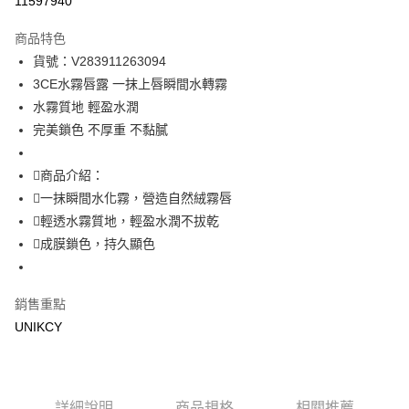
11597940
超商取貨付款
商品特色
LINE Pay
貨號：V283911263094
3CE水霧唇露 一抹上唇瞬間水轉霧
Apple Pay
水霧質地 輕盈水潤
街口支付
完美鎖色 不厚重 不黏膩
悠遊付
商品介紹：
Google Pay
一抹瞬間水化霧，營造自然絨霧唇
輕透水霧質地，輕盈水潤不拔乾
運送方式
成膜鎖色，持久顯色
7-11取貨付款［需3-5個工作天不含預購商品］
每筆NT$70，滿NT$499(含以上)免運費
銷售重點
付款後7-11取貨［需3-5個工作天不含預購商品］
UNIKCY
每筆NT$70，滿NT$499(含以上)免運費
宅配［需2-3個工作天不含預購商品］
詳細說明
商品規格
相關推薦
每筆NT$100，滿NT$799(含以上)免運費