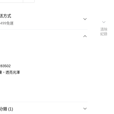
送方式
499免運
清除
紀錄
次付款
付款
83502
膚，透亮光澤
類 (1)
y