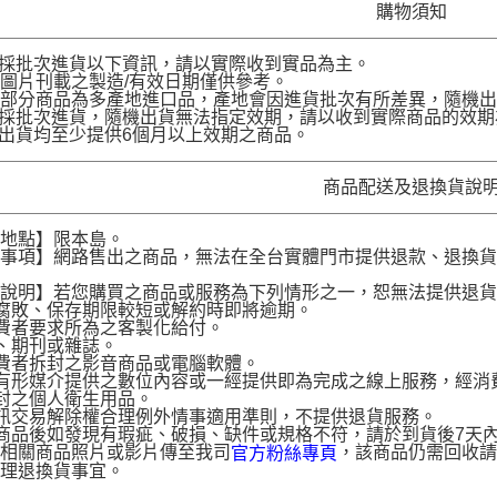
購物須知
品採批次進貨以下資訊，請以實際收到實品為主。
圖片刊載之製造/有效日期僅供參考。
部分商品為多產地進口品，產地會因進貨批次有所差異，隨機出
品採批次進貨，隨機出貨無法指定效期，請以收到實際商品的效期
品出貨均至少提供6個月以上效期之商品。
商品配送及退換貨說
送地點】限本島。
意事項】網路售出之商品，無法在全台實體門市提供退款、退換
。
貨說明】若您購買之商品或服務為下列情形之一，恕無法提供退
腐敗、保存期限較短或解約時即將逾期。
費者要求所為之客製化給付。
、期刊或雜誌。
費者拆封之影音商品或電腦軟體。
有形媒介提供之數位內容或一經提供即為完成之線上服務，經消
封之個人衛生用品。
訊交易解除權合理例外情事適用準則，不提供退貨服務。
商品後如發現有瑕疵、破損、缺件或規格不符，請於到貨後7天內以客服
供相關商品照片或影片傳至我司
，該商品仍需回收請
官方粉絲專頁
辦理退換貨事宜。