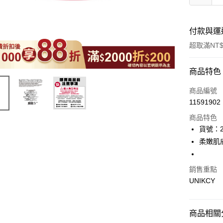
付款與運
超取滿NT$
付款方式
商品特色
icash Pay
商品編號
11591902
信用卡一
商品特色
超商取貨
貨號：2
柔嫩肌
LINE Pay
Apple Pay
銷售重點
UNIKCY
街口支付
悠遊付
商品相關分
Google Pa