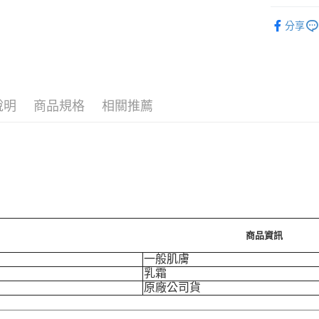
🪙OPEN
分享
運送方式
7-11取
每筆NT$7
說明
商品規格
相關推薦
付款後7-
每筆NT$7
宅配［需2
每筆NT$1
商品資訊
一般肌膚
乳霜
原廠公司貨