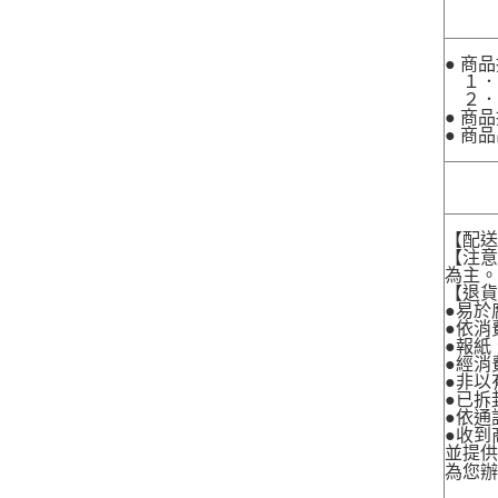
● 商
１．
２．
● 商
● 商
【配
【注
為主
【退
●易於
●依消
●報紙
●經消
●非以
●已拆
●依通
●收到
並提
為您