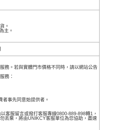
貨。
為主。
明
貨服務。若與實體門市價格不同時，請以網站公告
貨服務：
費者事先同意始提供者。
留言或撥打客服專線0800-889-898轉1，
勿丟棄，將由UNIKCY客服單位為您協助，盡速