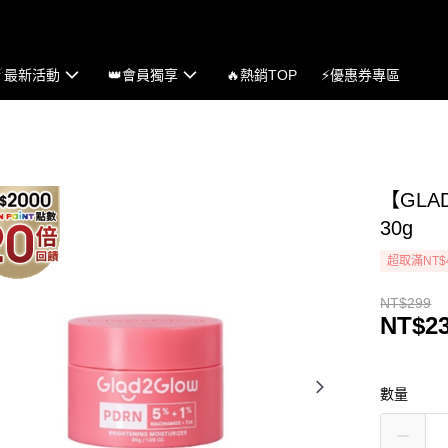
☄最新活動
👑會員獨享
🔥熱銷TOP
⚡優惠券專區
【GLA
30g
超取滿NT$
NT$299
NT$2
數量