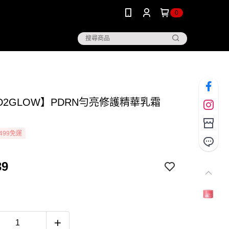
0
D2GLOW】PDRN勻亮修護精華乳霜
499免運
39