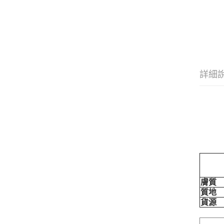
詳細
膚質
質地
貨源