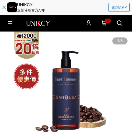
UNIKCY
開啟APP
立刻使用官方APP
0
1
/
3