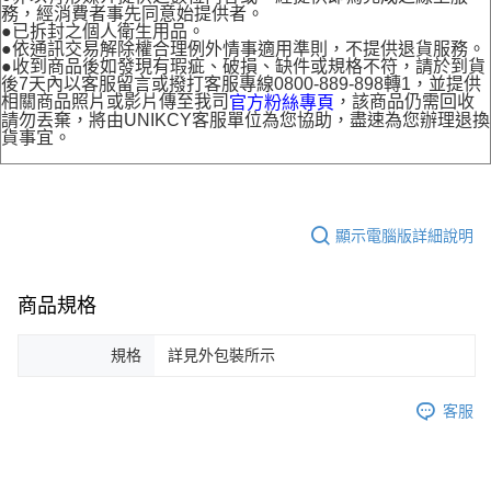
務，經消費者事先同意始提供者。
●已拆封之個人衛生用品。
●依通訊交易解除權合理例外情事適用準則，不提供退貨服務。
●收到商品後如發現有瑕疵、破損、缺件或規格不符，請於到貨
後7天內以客服留言或撥打客服專線0800-889-898轉1，並提供
相關商品照片或影片傳至我司
，該商品仍需回收
官方粉絲專頁
請勿丟棄，將由UNIKCY客服單位為您協助，盡速為您辦理退換
貨事宜。
顯示電腦版詳細說明
商品規格
規格
詳見外包裝所示
客服