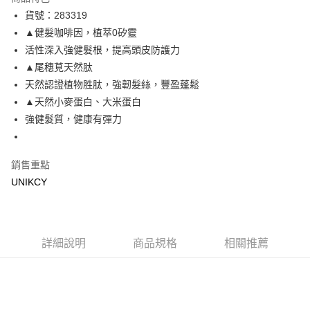
LINE Pay
貨號：283319
▲健髮咖啡因，植萃0矽靈
Apple Pay
活性深入強健髮根，提高頭皮防護力
街口支付
▲尾穗莧天然肽
天然認證植物胜肽，強韌髮絲，豐盈蓬鬆
悠遊付
▲天然小麥蛋白、大米蛋白
Google Pay
強健髮質，健康有彈力
運送方式
銷售重點
7-11取貨付款［需3-5個工作天不含預購商品］
UNIKCY
每筆NT$70，滿NT$499(含以上)免運費
付款後7-11取貨［需3-5個工作天不含預購商品］
每筆NT$70，滿NT$499(含以上)免運費
詳細說明
商品規格
相關推薦
宅配［需2-3個工作天不含預購商品］
每筆NT$100，滿NT$799(含以上)免運費