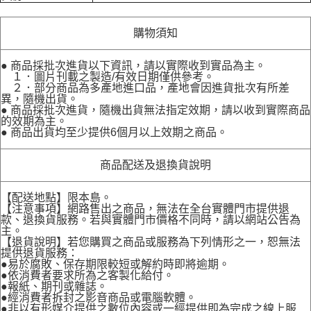
購物須知
● 商品採批次進貨以下資訊，請以實際收到實品為主。
１．圖片刊載之製造/有效日期僅供參考。
２．部分商品為多產地進口品，產地會因進貨批次有所差
異，隨機出貨。
● 商品採批次進貨，隨機出貨無法指定效期，請以收到實際商品
的效期為主。
● 商品出貨均至少提供6個月以上效期之商品。
商品配送及退換貨說明
【配送地點】限本島。
【注意事項】網路售出之商品，無法在全台實體門市提供退
款、退換貨服務。若與實體門市價格不同時，請以網站公告為
主。
【退貨說明】若您購買之商品或服務為下列情形之一，恕無法
提供退貨服務：
●易於腐敗、保存期限較短或解約時即將逾期。
●依消費者要求所為之客製化給付。
●報紙、期刊或雜誌。
●經消費者拆封之影音商品或電腦軟體。
●非以有形媒介提供之數位內容或一經提供即為完成之線上服