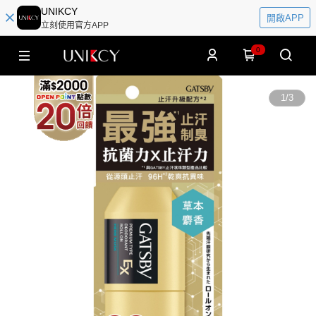
UNIKCY
開啟APP
立刻使用官方APP
0
1
/
3