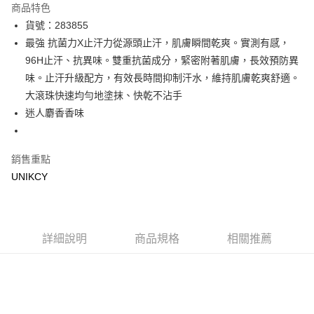
商品特色
LINE Pay
貨號：283855
最強 抗菌力X止汗力從源頭止汗，肌膚瞬間乾爽。實測有感，
Apple Pay
96H止汗、抗異味。雙重抗菌成分，緊密附著肌膚，長效預防異
街口支付
味。止汗升級配方，有效長時間抑制汗水，維持肌膚乾爽舒適。
大滾珠快速均勻地塗抹、快乾不沾手
悠遊付
迷人麝香香味
Google Pay
銷售重點
運送方式
UNIKCY
7-11取貨付款［需3-5個工作天不含預購商品］
每筆NT$70，滿NT$499(含以上)免運費
付款後7-11取貨［需3-5個工作天不含預購商品］
詳細說明
商品規格
相關推薦
每筆NT$70，滿NT$499(含以上)免運費
宅配［需2-3個工作天不含預購商品］
每筆NT$100，滿NT$799(含以上)免運費