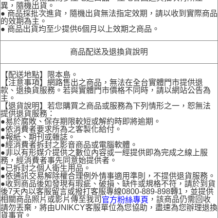
異，隨機出貨。
● 商品採批次進貨，隨機出貨無法指定效期，請以收到實際商品
的效期為主。
● 商品出貨均至少提供6個月以上效期之商品。
商品配送及退換貨說明
【配送地點】限本島。
【注意事項】網路售出之商品，無法在全台實體門市提供退
款、退換貨服務。若與實體門市價格不同時，請以網站公告為
主。
【退貨說明】若您購買之商品或服務為下列情形之一，恕無法
提供退貨服務：
●易於腐敗、保存期限較短或解約時即將逾期。
●依消費者要求所為之客製化給付。
●報紙、期刊或雜誌。
●經消費者拆封之影音商品或電腦軟體。
●非以有形媒介提供之數位內容或一經提供即為完成之線上服
務，經消費者事先同意始提供者。
●已拆封之個人衛生用品。
●依通訊交易解除權合理例外情事適用準則，不提供退貨服務。
●收到商品後如發現有瑕疵、破損、缺件或規格不符，請於到貨
後7天內以客服留言或撥打客服專線0800-889-898轉1，並提供
相關商品照片或影片傳至我司
，該商品仍需回收
官方粉絲專頁
請勿丟棄，將由UNIKCY客服單位為您協助，盡速為您辦理退換
貨事宜。