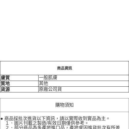
商品資訊
一般肌膚
膚質
其他
質地
原廠公司貨
貨源
購物須知
● 商品採批次進貨以下資訊，請以實際收到實品為主。
１．圖片刊載之製造/有效日期僅供參考。
２．部分商品為多產地進口品，產地會因進貨批次有所差