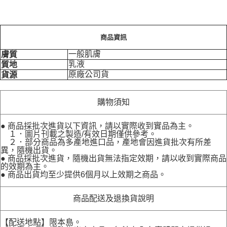
商品資訊
一般肌膚
膚質
乳液
質地
原廠公司貨
貨源
購物須知
● 商品採批次進貨以下資訊，請以實際收到實品為主。
１．圖片刊載之製造/有效日期僅供參考。
２．部分商品為多產地進口品，產地會因進貨批次有所差
異，隨機出貨。
● 商品採批次進貨，隨機出貨無法指定效期，請以收到實際商品
的效期為主。
● 商品出貨均至少提供6個月以上效期之商品。
商品配送及退換貨說明
【配送地點】限本島。