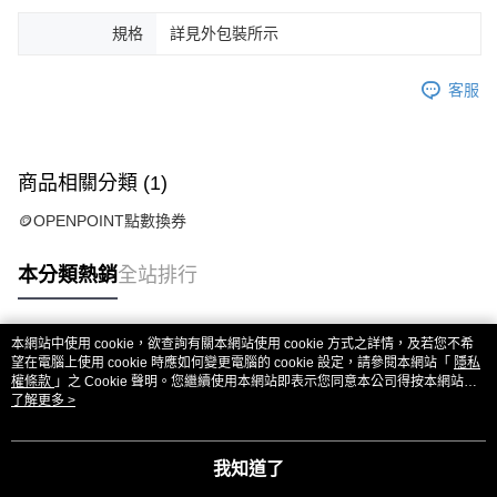
規格
詳見外包裝所示
客服
商品相關分類 (1)
🪙OPENPOINT點數換券
本分類熱銷
全站排行
本網站中使用 cookie，欲查詢有關本網站使用 cookie 方式之詳情，及若您不希
熱門標籤
望在電腦上使用 cookie 時應如何變更電腦的 cookie 設定，請參閱本網站「
隱私
權條款
」之 Cookie 聲明。您繼續使用本網站即表示您同意本公司得按本網站使
用條款之 Cookie 聲明使用 cookie。
了解更多 >
我知道了