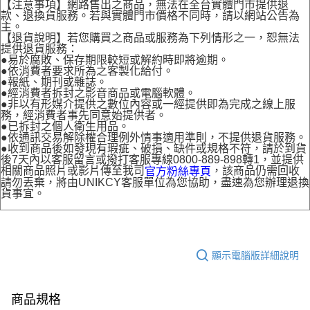
【注意事項】網路售出之商品，無法在全台實體門市提供退
款、退換貨服務。若與實體門市價格不同時，請以網站公告為
主。
【退貨說明】若您購買之商品或服務為下列情形之一，恕無法
提供退貨服務：
●易於腐敗、保存期限較短或解約時即將逾期。
●依消費者要求所為之客製化給付。
●報紙、期刊或雜誌。
●經消費者拆封之影音商品或電腦軟體。
●非以有形媒介提供之數位內容或一經提供即為完成之線上服
務，經消費者事先同意始提供者。
●已拆封之個人衛生用品。
●依通訊交易解除權合理例外情事適用準則，不提供退貨服務。
●收到商品後如發現有瑕疵、破損、缺件或規格不符，請於到貨
後7天內以客服留言或撥打客服專線0800-889-898轉1，並提供
相關商品照片或影片傳至我司
，該商品仍需回收
官方粉絲專頁
請勿丟棄，將由UNIKCY客服單位為您協助，盡速為您辦理退換
貨事宜。
顯示電腦版詳細說明
商品規格