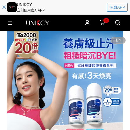
UNIKCY
開啟APP
立刻使用官方APP
0
1
/
4