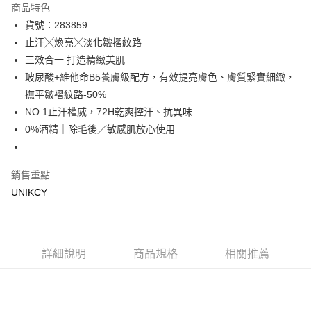
商品特色
LINE Pay
貨號：283859
止汗╳煥亮╳淡化皺摺紋路
Apple Pay
三效合一 打造精緻美肌
街口支付
玻尿酸+維他命B5養膚級配方，有效提亮膚色、膚質緊實細緻，
撫平皺褶紋路-50%
悠遊付
NO.1止汗權威，72H乾爽控汗、抗異味
Google Pay
0%酒精｜除毛後／敏感肌放心使用
運送方式
銷售重點
7-11取貨付款［需3-5個工作天不含預購商品］
UNIKCY
每筆NT$70，滿NT$499(含以上)免運費
付款後7-11取貨［需3-5個工作天不含預購商品］
每筆NT$70，滿NT$499(含以上)免運費
詳細說明
商品規格
相關推薦
宅配［需2-3個工作天不含預購商品］
每筆NT$100，滿NT$799(含以上)免運費