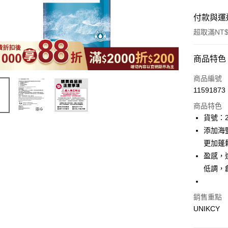
付款與運
超取滿NT$
付款方式
商品特色
icash Pay
商品編號
11591873
信用卡一
商品特色
超商取貨
貨號：2
添加海
LINE Pay
更加蓬
Apple Pay
盈感，
低調，
街口支付
悠遊付
銷售重點
Google Pa
UNIKCY