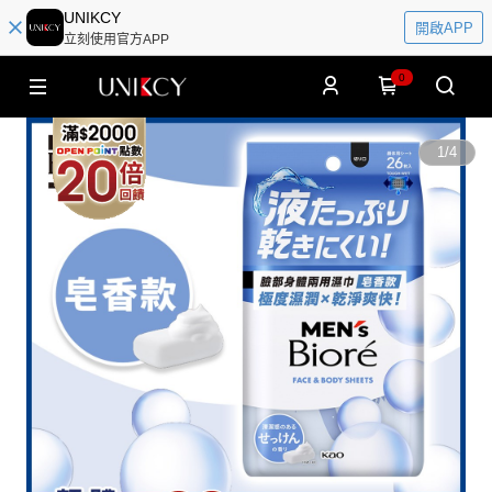
UNIKCY
開啟APP
立刻使用官方APP
0
1
/
4