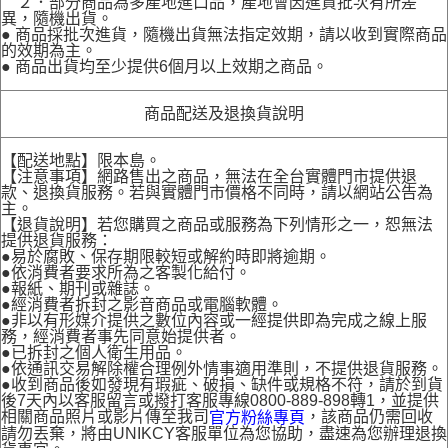
２．部分商品為多產地進口品，產地會因進貨批次有所差
異，隨機出貨。
● 商品採批次進貨，隨機出貨無法指定效期，請以收到實際商品
的效期為主。
● 商品出貨均至少提供6個月以上效期之商品。
商品配送及退換貨說明
【配送地點】限本島。
【注意事項】網路售出之商品，無法在全台實體門市提供退
款、退換貨服務。若與實體門市價格不同時，請以網站公告為
主。
【退貨說明】若您購買之商品或服務為下列情形之一，恕無法
提供退貨服務：
●易於腐敗、保存期限較短或解約時即將逾期。
●依消費者要求所為之客製化給付。
●報紙、期刊或雜誌。
●經消費者拆封之影音商品或電腦軟體。
●非以有形媒介提供之數位內容或一經提供即為完成之線上服
務，經消費者事先同意始提供者。
●已拆封之個人衛生用品。
●依通訊交易解除權合理例外情事適用準則，不提供退貨服務。
●收到商品後如發現有瑕疵、破損、缺件或規格不符，請於到貨
後7天內以客服留言或撥打客服專線0800-889-898轉1，並提供
相關商品照片或影片傳至我司
，該商品仍需回收
官方粉絲專頁
請勿丟棄，將由UNIKCY客服單位為您協助，盡速為您辦理退換