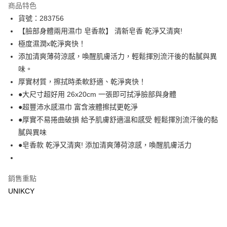
商品特色
LINE Pay
貨號：283756
【臉部身體兩用濕巾 皂香款】 清新皂香 乾淨又清爽!
Apple Pay
極度濕潤x乾淨爽快！
街口支付
添加清爽薄荷涼感，喚醒肌膚活力，輕鬆揮別流汗後的黏膩與異
味。
悠遊付
厚實材質，擦拭時柔軟舒適、乾淨爽快！
Google Pay
●大尺寸超好用 26x20cm 一張即可拭淨臉部與身體
●超豐沛水感濕巾 富含液體擦拭更乾淨
運送方式
●厚實不易捲曲破損 給予肌膚舒適溫和感受 輕鬆揮別流汗後的黏
7-11取貨付款［需3-5個工作天不含預購商品］
膩與異味
●皂香款 乾淨又清爽! 添加清爽薄荷涼感，喚醒肌膚活力
每筆NT$70，滿NT$499(含以上)免運費
付款後7-11取貨［需3-5個工作天不含預購商品］
每筆NT$70，滿NT$499(含以上)免運費
銷售重點
UNIKCY
宅配［需2-3個工作天不含預購商品］
每筆NT$100，滿NT$799(含以上)免運費