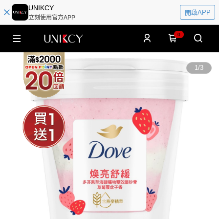
UNIKCY
開啟APP
立刻使用官方APP
0
1
/
3