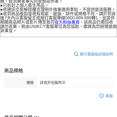
務，經消費者事先同意始提供者。
●已拆封之個人衛生用品。
●依通訊交易解除權合理例外情事適用準則，不提供退貨服務。
●收到商品後如發現有瑕疵、破損、缺件或規格不符，請於到貨
後7天內以客服留言或撥打客服專線0800-889-898轉1，並提供
相關商品照片或影片傳至我司
，該商品仍需回收
官方粉絲專頁
請勿丟棄，將由UNIKCY客服單位為您協助，盡速為您辦理退換
貨事宜。
顯示電腦版詳細說明
商品規格
規格
詳見外包裝所示
客服