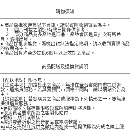
購物須知
● 商品採批次進貨以下資訊，請以實際收到實品為主。
１．圖片刊載之製造/有效日期僅供參考。
２．部分商品為多產地進口品，產地會因進貨批次有所差
異，隨機出貨。
● 商品採批次進貨，隨機出貨無法指定效期，請以收到實際商品
的效期為主。
● 商品出貨均至少提供6個月以上效期之商品。
商品配送及退換貨說明
【配送地點】限本島。
【注意事項】網路售出之商品，無法在全台實體門市提供退
款、退換貨服務。若與實體門市價格不同時，請以網站公告為
主。
【退貨說明】若您購買之商品或服務為下列情形之一，恕無法
提供退貨服務：
●易於腐敗、保存期限較短或解約時即將逾期。
●依消費者要求所為之客製化給付。
●報紙、期刊或雜誌。
●經消費者拆封之影音商品或電腦軟體。
●非以有形媒介提供之數位內容或一經提供即為完成之線上服