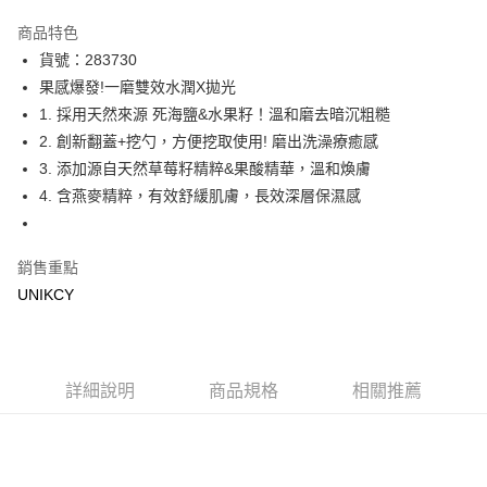
超商取貨付款
商品特色
LINE Pay
貨號：283730
果感爆發!一磨雙效水潤X拋光
Apple Pay
1. 採用天然來源 死海鹽&水果籽！溫和磨去暗沉粗糙
街口支付
2. 創新翻蓋+挖勺，方便挖取使用! 磨出洗澡療癒感
3. 添加源自天然草莓籽精粹&果酸精華，溫和煥膚
悠遊付
4. 含燕麥精粹，有效舒緩肌膚，長效深層保濕感
Google Pay
銷售重點
運送方式
UNIKCY
7-11取貨付款［需3-5個工作天不含預購商品］
每筆NT$70，滿NT$499(含以上)免運費
付款後7-11取貨［需3-5個工作天不含預購商品］
詳細說明
商品規格
相關推薦
每筆NT$70，滿NT$499(含以上)免運費
宅配［需2-3個工作天不含預購商品］
每筆NT$100，滿NT$799(含以上)免運費