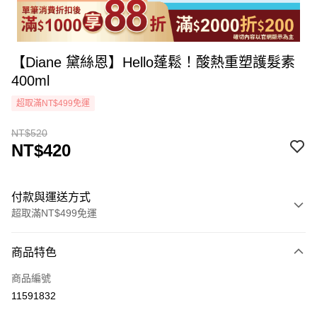
【Diane 黛絲恩】Hello蓬鬆！酸熱重塑護髮素
400ml
超取滿NT$499免運
NT$520
NT$420
付款與運送方式
超取滿NT$499免運
付款方式
商品特色
icash Pay
商品編號
信用卡一次付款
11591832
超商取貨付款