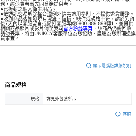
務，經消費者事先同意始提供者。
●已拆封之個人衛生用品。
●依通訊交易解除權合理例外情事適用準則，不提供退貨服務。
●收到商品後如發現有瑕疵、破損、缺件或規格不符，請於到貨
後7天內以客服留言或撥打客服專線0800-889-898轉1，並提供
相關商品照片或影片傳至我司
，該商品仍需回收
官方粉絲專頁
請勿丟棄，將由UNIKCY客服單位為您協助，盡速為您辦理退換
貨事宜。
顯示電腦版詳細說明
商品規格
規格
詳見外包裝所示
客服