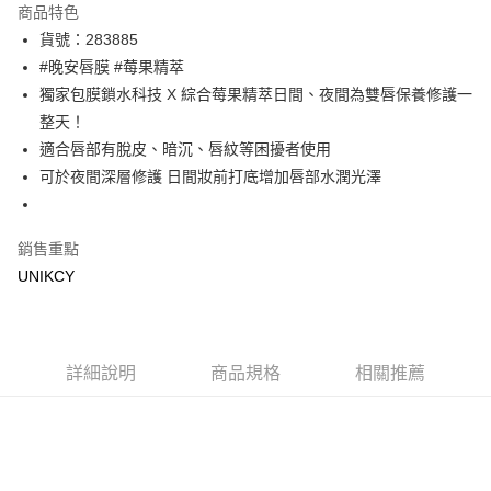
商品特色
LINE Pay
貨號：283885
#晚安唇膜 #莓果精萃
Apple Pay
獨家包膜鎖水科技 X 綜合莓果精萃日間、夜間為雙唇保養修護一
街口支付
整天！
適合唇部有脫皮、暗沉、唇紋等困擾者使用
悠遊付
可於夜間深層修護 日間妝前打底增加唇部水潤光澤
Google Pay
銷售重點
運送方式
UNIKCY
7-11取貨付款［需3-5個工作天不含預購商品］
每筆NT$70，滿NT$499(含以上)免運費
付款後7-11取貨［需3-5個工作天不含預購商品］
詳細說明
商品規格
相關推薦
每筆NT$70，滿NT$499(含以上)免運費
宅配［需2-3個工作天不含預購商品］
每筆NT$100，滿NT$799(含以上)免運費