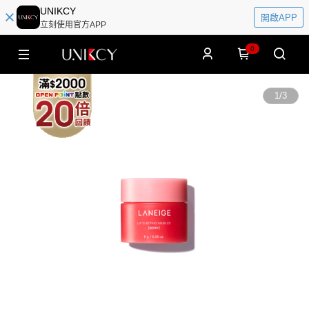
UNIKCY
開啟APP
立刻使用官方APP
0
1
/
3