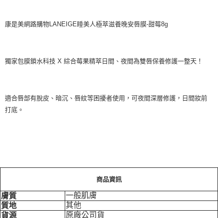
康是美網路購物LANEIGE睡美人極萃滋養晚安唇膜-甜莓8g
獨家包膜鎖水科技 X 綜合莓果精萃日間、夜間為雙唇保養修護一整天！
適合唇部有脫皮、暗沉、唇紋等困擾者使用，可夜間深層修護，日間妝前
打底。
商品資訊
一般肌膚
膚質
其他
質地
原廠公司貨
貨源