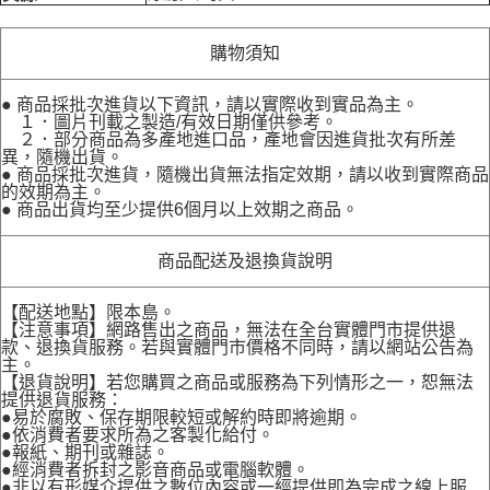
購物須知
● 商品採批次進貨以下資訊，請以實際收到實品為主。
１．圖片刊載之製造/有效日期僅供參考。
２．部分商品為多產地進口品，產地會因進貨批次有所差
異，隨機出貨。
● 商品採批次進貨，隨機出貨無法指定效期，請以收到實際商品
的效期為主。
● 商品出貨均至少提供6個月以上效期之商品。
商品配送及退換貨說明
【配送地點】限本島。
【注意事項】網路售出之商品，無法在全台實體門市提供退
款、退換貨服務。若與實體門市價格不同時，請以網站公告為
主。
【退貨說明】若您購買之商品或服務為下列情形之一，恕無法
提供退貨服務：
●易於腐敗、保存期限較短或解約時即將逾期。
●依消費者要求所為之客製化給付。
●報紙、期刊或雜誌。
●經消費者拆封之影音商品或電腦軟體。
●非以有形媒介提供之數位內容或一經提供即為完成之線上服