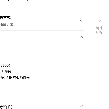
送方式
499免運
清除
紀錄
次付款
付款
83860
毛孔隱形
輕盈 24H無瑕奶霧光
類 (1)