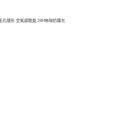
度毛孔隱形 空氣感輕盈 24H無瑕奶霧光