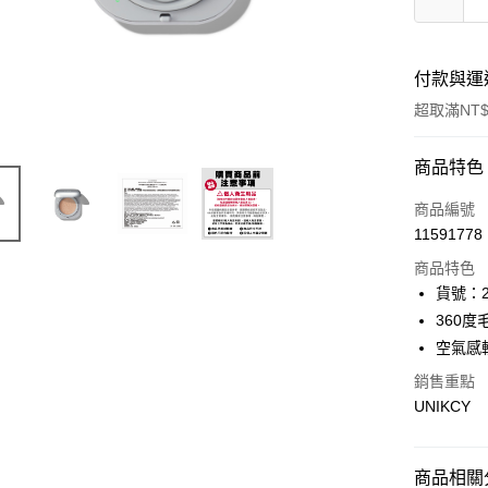
付款與運
超取滿NT$
付款方式
商品特色
icash Pay
商品編號
11591778
信用卡一
商品特色
超商取貨
貨號：2
360度
LINE Pay
空氣感
Apple Pay
銷售重點
UNIKCY
街口支付
悠遊付
商品相關分