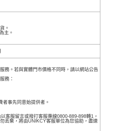
貨。
為主。
明
貨服務。若與實體門市價格不同時，請以網站公告
貨服務：
費者事先同意始提供者。
留言或撥打客服專線0800-889-898轉1，
勿丟棄，將由UNIKCY客服單位為您協助，盡速