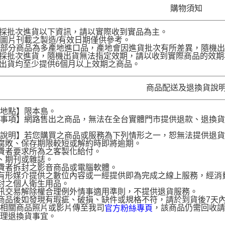
購物須知
品採批次進貨以下資訊，請以實際收到實品為主。
圖片刊載之製造/有效日期僅供參考。
部分商品為多產地進口品，產地會因進貨批次有所差異，隨機出
品採批次進貨，隨機出貨無法指定效期，請以收到實際商品的效期
品出貨均至少提供6個月以上效期之商品。
商品配送及退換貨說
送地點】限本島。
意事項】網路售出之商品，無法在全台實體門市提供退款、退換
。
貨說明】若您購買之商品或服務為下列情形之一，恕無法提供退
腐敗、保存期限較短或解約時即將逾期。
費者要求所為之客製化給付。
、期刊或雜誌。
費者拆封之影音商品或電腦軟體。
有形媒介提供之數位內容或一經提供即為完成之線上服務，經消
封之個人衛生用品。
訊交易解除權合理例外情事適用準則，不提供退貨服務。
商品後如發現有瑕疵、破損、缺件或規格不符，請於到貨後7天內以客服
供相關商品照片或影片傳至我司
，該商品仍需回收請
官方粉絲專頁
辦理退換貨事宜。