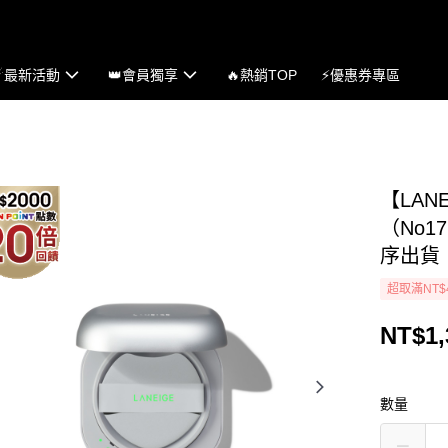
☄最新活動
👑會員獨享
🔥熱銷TOP
⚡優惠券專區
【LAN
（No1
序出貨
超取滿NT$
NT$1,
數量