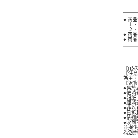
● 商
１．
２．
● 商
● 商
【配
【注
為主
【退
●易於
●依消
●報紙
●經消
●非以
●已拆
●依通
●收到
並提
為您