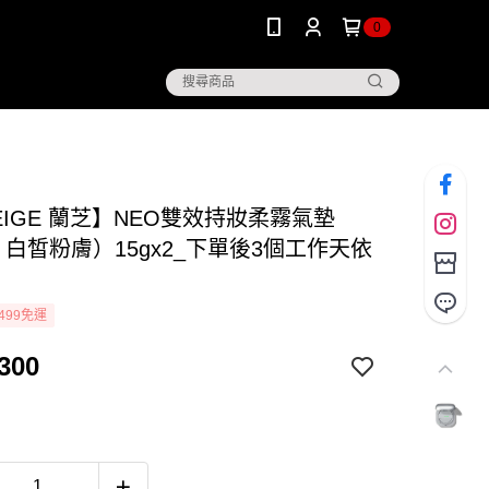
0
EIGE 蘭芝】NEO雙效持妝柔霧氣墊
7 白皙粉膚）15gx2_下單後3個工作天依
499免運
300