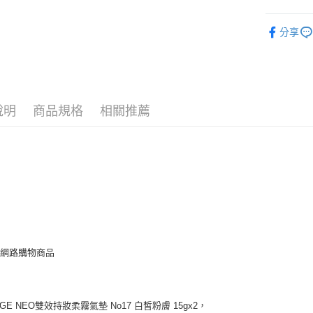
Google Pa
7/24-8/20
分享
運送方式
7-11取
每筆NT$7
說明
商品規格
相關推薦
付款後7-
每筆NT$7
宅配［需2
每筆NT$1
美網路購物商品
IGE NEO雙效持妝柔霧氣墊 No17 白皙粉膚 15gx2，