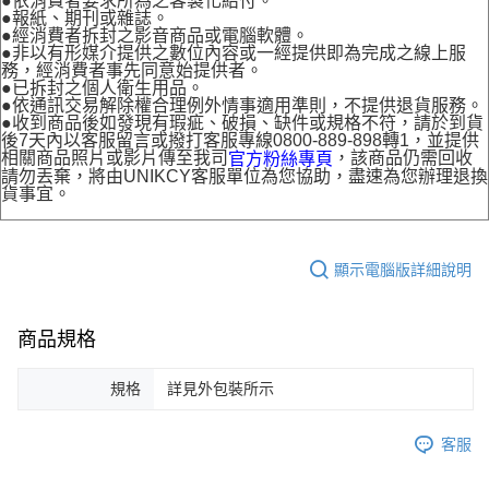
●依消費者要求所為之客製化給付。
●報紙、期刊或雜誌。
●經消費者拆封之影音商品或電腦軟體。
●非以有形媒介提供之數位內容或一經提供即為完成之線上服
務，經消費者事先同意始提供者。
●已拆封之個人衛生用品。
●依通訊交易解除權合理例外情事適用準則，不提供退貨服務。
●收到商品後如發現有瑕疵、破損、缺件或規格不符，請於到貨
後7天內以客服留言或撥打客服專線0800-889-898轉1，並提供
相關商品照片或影片傳至我司
，該商品仍需回收
官方粉絲專頁
請勿丟棄，將由UNIKCY客服單位為您協助，盡速為您辦理退換
貨事宜。
顯示電腦版詳細說明
商品規格
規格
詳見外包裝所示
客服