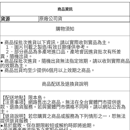
商品資訊
原廠公司貨
貨源
購物須知
● 商品採批次進貨以下資訊，請以實際收到實品為主。
１．圖片刊載之製造/有效日期僅供參考。
２．部分商品為多產地進口品，產地會因進貨批次有所差
異，隨機出貨。
● 商品採批次進貨，隨機出貨無法指定效期，請以收到實際商品
的效期為主。
● 商品出貨均至少提供6個月以上效期之商品。
商品配送及退換貨說明
【配送地點】限本島。
【注意事項】網路售出之商品，無法在全台實體門市提供退
款、退換貨服務。若與實體門市價格不同時，請以網站公告為
主。
【退貨說明】若您購買之商品或服務為下列情形之一，恕無法
提供退貨服務：
●易於腐敗、保存期限較短或解約時即將逾期。