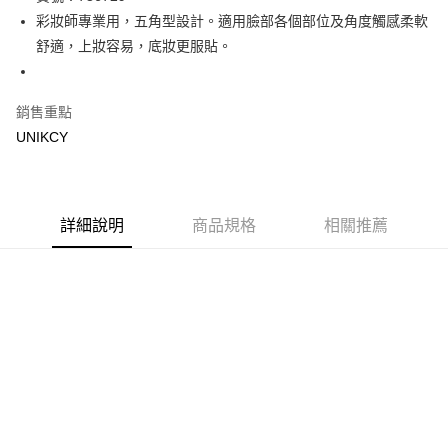
彩妝師專業用，五角型設計。適用臉部各個部位及角度觸感柔軟
Apple Pay
舒適，上妝容易，底妝更服貼。
街口支付
悠遊付
銷售重點
UNIKCY
Google Pay
運送方式
7-11取貨付款［需3-5個工作天不含預購商品］
詳細說明
商品規格
相關推薦
每筆NT$70，滿NT$499(含以上)免運費
付款後7-11取貨［需3-5個工作天不含預購商品］
每筆NT$70，滿NT$499(含以上)免運費
宅配［需2-3個工作天不含預購商品］
每筆NT$100，滿NT$799(含以上)免運費