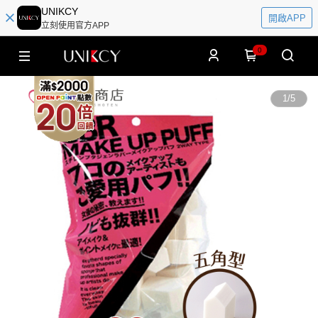
UNIKCY
開啟APP
立刻使用官方APP
0
1
/
5