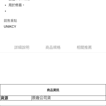
用於修眉。
Apple Pay
街口支付
銷售重點
悠遊付
UNIKCY
Google Pay
運送方式
詳細說明
商品規格
相關推薦
7-11取貨付款［需3-5個工作天不含預購商品］
每筆NT$70，滿NT$499(含以上)免運費
付款後7-11取貨［需3-5個工作天不含預購商品］
每筆NT$70，滿NT$499(含以上)免運費
宅配［需2-3個工作天不含預購商品］
每筆NT$100，滿NT$799(含以上)免運費
商品資訊
原廠公司貨
貨源