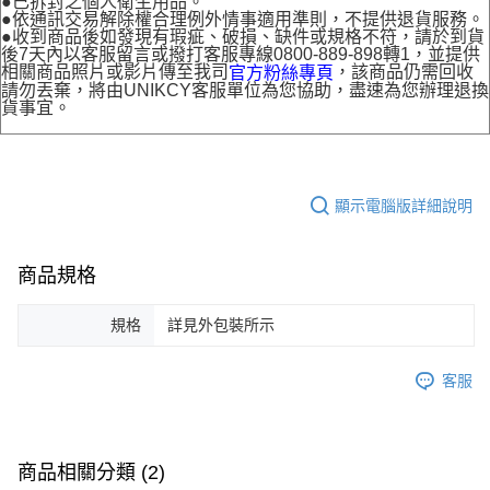
●已拆封之個人衛生用品。
●依通訊交易解除權合理例外情事適用準則，不提供退貨服務。
●收到商品後如發現有瑕疵、破損、缺件或規格不符，請於到貨
後7天內以客服留言或撥打客服專線0800-889-898轉1，並提供
相關商品照片或影片傳至我司
，該商品仍需回收
官方粉絲專頁
請勿丟棄，將由UNIKCY客服單位為您協助，盡速為您辦理退換
貨事宜。
顯示電腦版詳細說明
商品規格
規格
詳見外包裝所示
客服
商品相關分類 (2)