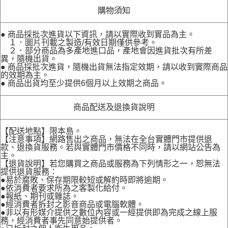
購物須知
● 商品採批次進貨以下資訊，請以實際收到實品為主。
１．圖片刊載之製造/有效日期僅供參考。
２．部分商品為多產地進口品，產地會因進貨批次有所差
異，隨機出貨。
● 商品採批次進貨，隨機出貨無法指定效期，請以收到實際商品
的效期為主。
● 商品出貨均至少提供6個月以上效期之商品。
商品配送及退換貨說明
【配送地點】限本島。
【注意事項】網路售出之商品，無法在全台實體門市提供退
款、退換貨服務。若與實體門市價格不同時，請以網站公告為
主。
【退貨說明】若您購買之商品或服務為下列情形之一，恕無法
提供退貨服務：
●易於腐敗、保存期限較短或解約時即將逾期。
●依消費者要求所為之客製化給付。
●報紙、期刊或雜誌。
●經消費者拆封之影音商品或電腦軟體。
●非以有形媒介提供之數位內容或一經提供即為完成之線上服
務，經消費者事先同意始提供者。