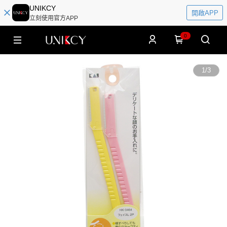
UNIKCY
開啟APP
立刻使用官方APP
0
1
/
3