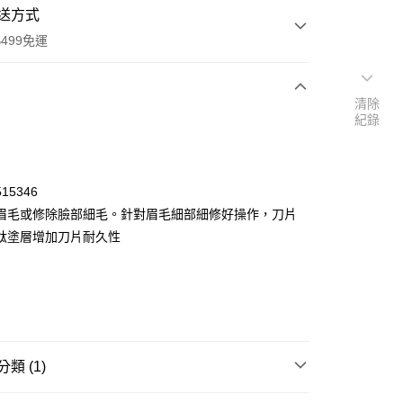
送方式
499免運
清除
紀錄
次付款
付款
15346
眉毛或修除臉部細毛。針對眉毛細部細修好操作，刀片
鈦塗層增加刀片耐久性
y
類 (1)
POINT點數換券