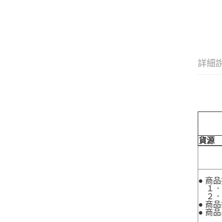
詳細
貨源
● 商
１．
２．
● 商
● 商