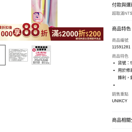
付款與運
超取滿NT$
付款方式
商品特色
icash Pay
商品編號
11591281
信用卡一
商品特色
超商取貨
貨號：5
用於修
LINE Pay
鋒利，
Apple Pay
街口支付
銷售重點
UNIKCY
悠遊付
Google Pa
商品相關分
🪙OPEN