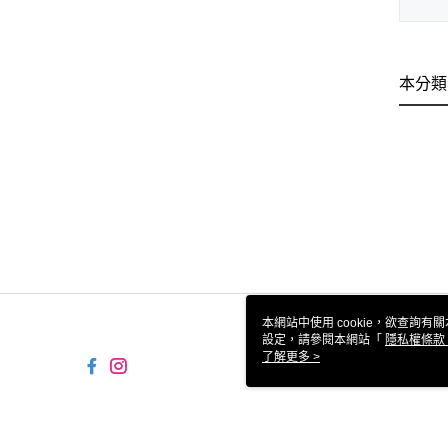
本分類
本網站中使用 cookie，欲查詢有關
設定，請參閱本網站「
隱私權條款
使用 cookie。
了解更多 >