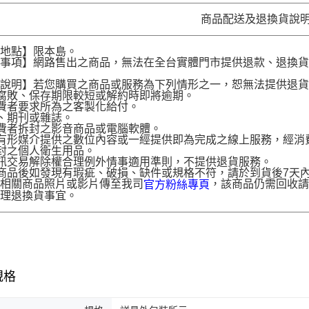
商品配送及退換貨說
送地點】限本島。
意事項】網路售出之商品，無法在全台實體門市提供退款、退換
。
貨說明】若您購買之商品或服務為下列情形之一，恕無法提供退
腐敗、保存期限較短或解約時即將逾期。
費者要求所為之客製化給付。
、期刊或雜誌。
費者拆封之影音商品或電腦軟體。
有形媒介提供之數位內容或一經提供即為完成之線上服務，經消
封之個人衛生用品。
訊交易解除權合理例外情事適用準則，不提供退貨服務。
商品後如發現有瑕疵、破損、缺件或規格不符，請於到貨後7天內以客服
供相關商品照片或影片傳至我司
，該商品仍需回收請
官方粉絲專頁
辦理退換貨事宜。
規格