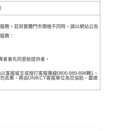
明
貨服務。若與實體門市價格不同時，請以網站公告
貨服務：
費者事先同意始提供者。
留言或撥打客服專線0800-889-898轉1，
勿丟棄，將由UNIKCY客服單位為您協助，盡速