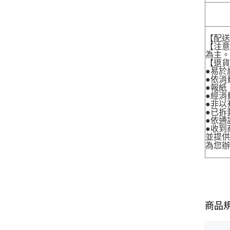
【配
【注
為主
【退
●易於
●依消
●報紙
●經消
●非以
●已拆
●依通
●收到
並提
為您
商品