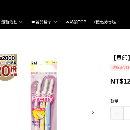
☄最新活動
👑會員獨享
🔥熱銷TOP
⚡優惠券專區
【貝印】
超取滿NT$
NT$1
數量