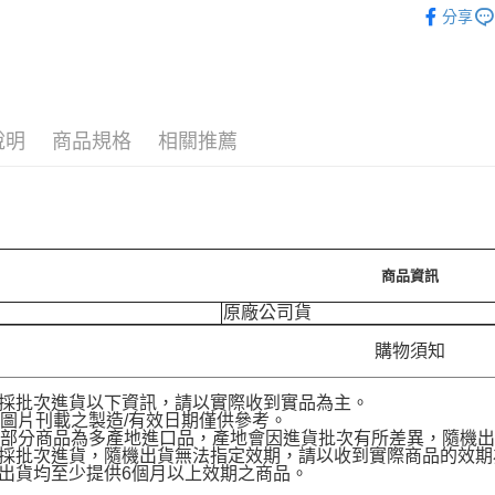
運送方式
分享
7-11取
每筆NT$7
付款後7-
說明
商品規格
相關推薦
每筆NT$7
宅配［需2
每筆NT$1
商品資訊
原廠公司貨
購物須知
品採批次進貨以下資訊，請以實際收到實品為主。
圖片刊載之製造/有效日期僅供參考。
部分商品為多產地進口品，產地會因進貨批次有所差異，隨機出
品採批次進貨，隨機出貨無法指定效期，請以收到實際商品的效期
品出貨均至少提供6個月以上效期之商品。