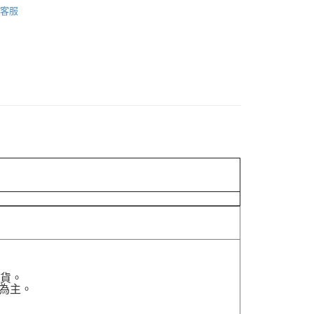
客服
貨付款［需3-5個工作天不含預購商品］
0，滿NT$499(含以上)免運費
11取貨［需3-5個工作天不含預購商品］
0，滿NT$499(含以上)免運費
-3個工作天不含預購商品］
00，滿NT$799(含以上)免運費
貨。
為主。