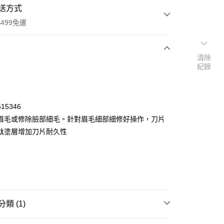
送方式
499免運
清除
紀錄
次付款
付款
15346
眉毛或修除臉部細毛。針對眉毛細部細修好操作，刀片
鈦塗層增加刀片耐久性
y
類 (1)
POINT點數換券