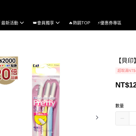
☄最新活動
👑會員獨享
🔥熱銷TOP
⚡優惠券專區
【貝印】
超取滿NT$
NT$1
數量