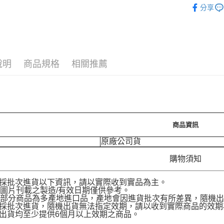
運送方式
分享
7-11取
每筆NT$7
付款後7-
說明
商品規格
相關推薦
每筆NT$7
宅配［需2
每筆NT$1
商品資訊
原廠公司貨
購物須知
品採批次進貨以下資訊，請以實際收到實品為主。
圖片刊載之製造/有效日期僅供參考。
部分商品為多產地進口品，產地會因進貨批次有所差異，隨機出
品採批次進貨，隨機出貨無法指定效期，請以收到實際商品的效期
品出貨均至少提供6個月以上效期之商品。