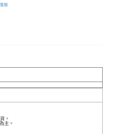
客服
貨付款［需3-5個工作天不含預購商品］
0，滿NT$499(含以上)免運費
11取貨［需3-5個工作天不含預購商品］
0，滿NT$499(含以上)免運費
-3個工作天不含預購商品］
00，滿NT$799(含以上)免運費
貨。
為主。