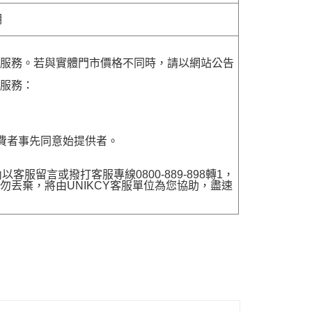
明
貨服務。若與實體門市價格不同時，請以網站公告
貨服務：
費者事先同意始提供者。
留言或撥打客服專線0800-889-898轉1，
勿丟棄，將由UNIKCY客服單位為您協助，盡速