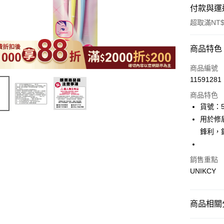
付款與運
超取滿NT$
付款方式
商品特色
icash Pay
商品編號
11591281
信用卡一
商品特色
超商取貨
貨號：5
用於修
LINE Pay
鋒利，
Apple Pay
街口支付
銷售重點
UNIKCY
悠遊付
Google Pa
商品相關分
🪙OPEN