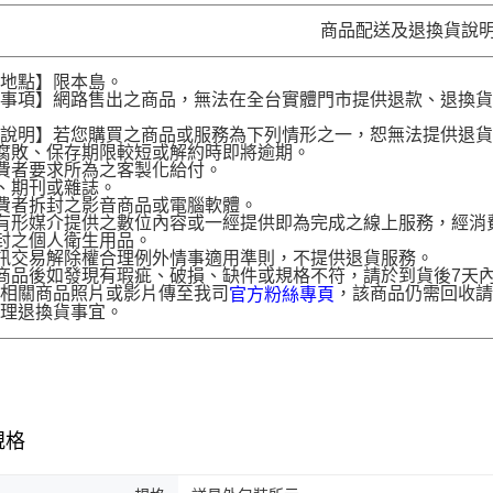
商品配送及退換貨說
送地點】限本島。
意事項】網路售出之商品，無法在全台實體門市提供退款、退換
。
貨說明】若您購買之商品或服務為下列情形之一，恕無法提供退
腐敗、保存期限較短或解約時即將逾期。
費者要求所為之客製化給付。
、期刊或雜誌。
費者拆封之影音商品或電腦軟體。
有形媒介提供之數位內容或一經提供即為完成之線上服務，經消
封之個人衛生用品。
訊交易解除權合理例外情事適用準則，不提供退貨服務。
商品後如發現有瑕疵、破損、缺件或規格不符，請於到貨後7天內以客服
供相關商品照片或影片傳至我司
，該商品仍需回收請
官方粉絲專頁
辦理退換貨事宜。
規格