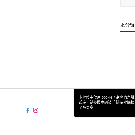
本分類
本網站中使用 cookie，欲查詢有關
設定，請參閱本網站「
隱私權條款
使用 cookie。
了解更多 >