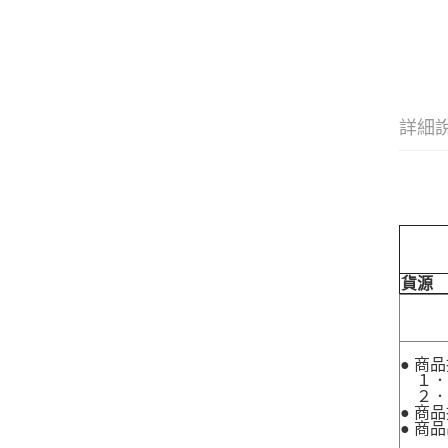
詳細
貨源
● 商
１．
２．
● 商
● 商