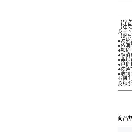
【配
【注
為主
【退
●易於
●依消
●報紙
●經消
●非以
●已拆
●依通
●收到
並提
為您
商品