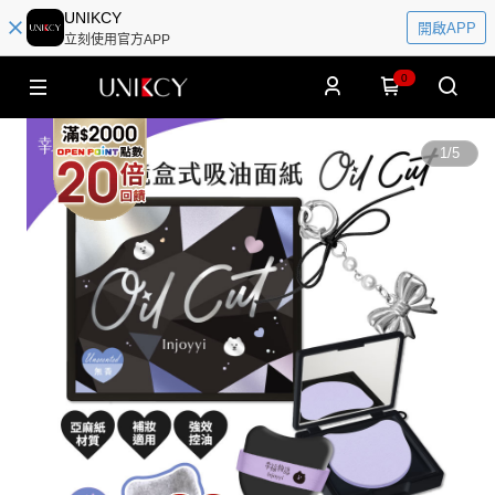
UNIKCY
開啟APP
立刻使用官方APP
0
1
/
5