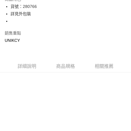
LINE Pay
貨號：280766
詳見外包裝
Apple Pay
街口支付
銷售重點
悠遊付
UNIKCY
Google Pay
運送方式
詳細說明
商品規格
相關推薦
7-11取貨付款［需3-5個工作天不含預購商品］
每筆NT$70，滿NT$499(含以上)免運費
付款後7-11取貨［需3-5個工作天不含預購商品］
每筆NT$70，滿NT$499(含以上)免運費
宅配［需2-3個工作天不含預購商品］
每筆NT$100，滿NT$799(含以上)免運費