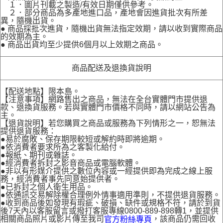
１．圖片刊載之製造/有效日期僅供參考。
２．部分商品為多產地進口品，產地會因進貨批次有所差
異，隨機出貨。
● 商品採批次進貨，隨機出貨無法指定效期，請以收到實際商品
的效期為主。
● 商品出貨均至少提供6個月以上效期之商品。
商品配送及退換貨說明
【配送地點】限本島。
【注意事項】網路售出之商品，無法在全台實體門市提供退
款、退換貨服務。若與實體門市價格不同時，請以網站公告為
主。
【退貨說明】若您購買之商品或服務為下列情形之一，恕無法
提供退貨服務：
●易於腐敗、保存期限較短或解約時即將逾期。
●依消費者要求所為之客製化給付。
●報紙、期刊或雜誌。
●經消費者拆封之影音商品或電腦軟體。
●非以有形媒介提供之數位內容或一經提供即為完成之線上服
務，經消費者事先同意始提供者。
●已拆封之個人衛生用品。
●依通訊交易解除權合理例外情事適用準則，不提供退貨服務。
●收到商品後如發現有瑕疵、破損、缺件或規格不符，請於到貨
後7天內以客服留言或撥打客服專線0800-889-898轉1，並提供
相關商品照片或影片傳至我司
，該商品仍需回收
官方粉絲專頁