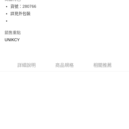
LINE Pay
貨號：280766
詳見外包裝
Apple Pay
街口支付
銷售重點
悠遊付
UNIKCY
Google Pay
運送方式
詳細說明
商品規格
相關推薦
7-11取貨付款［需3-5個工作天不含預購商品］
每筆NT$70，滿NT$499(含以上)免運費
付款後7-11取貨［需3-5個工作天不含預購商品］
每筆NT$70，滿NT$499(含以上)免運費
宅配［需2-3個工作天不含預購商品］
每筆NT$100，滿NT$799(含以上)免運費