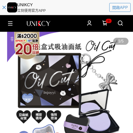
UNIKCY
開啟APP
立刻使用官方APP
0
1
/
5