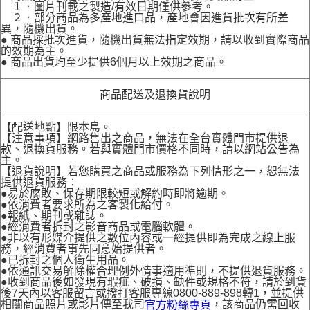
１．圖片刊載之製造/有效日期僅供參考。
２．部分商品為多產地進口品，產地會因進貨批次有所差
異，隨機出貨。
● 商品採批次進貨，隨機出貨無法指定效期，請以收到實際商品
的效期為主。
● 商品出貨均至少提供6個月以上效期之商品。
商品配送及退換貨說明
【配送地點】限本島。
【注意事項】網路售出之商品，無法在全台實體門市提供退
款、退換貨服務。若與實體門市價格不同時，請以網站公告為
主。
【退貨說明】若您購買之商品或服務為下列情形之一，恕無法
提供退貨服務：
●易於腐敗、保存期限較短或解約時即將逾期。
●依消費者要求所為之客製化給付。
●報紙、期刊或雜誌。
●經消費者拆封之影音商品或電腦軟體。
●非以有形媒介提供之數位內容或一經提供即為完成之線上服
務，經消費者事先同意始提供者。
●已拆封之個人衛生用品。
●依通訊交易解除權合理例外情事適用準則，不提供退貨服務。
●收到商品後如發現有瑕疵、破損、缺件或規格不符，請於到貨
後7天內以客服留言或撥打客服專線0800-889-898轉1，並提供
相關商品照片或影片傳至我司
，該商品仍需回收
官方粉絲專頁