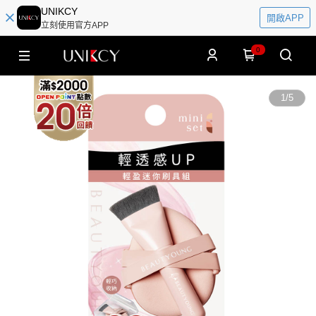
UNIKCY
開啟APP
立刻使用官方APP
0
1
/
5