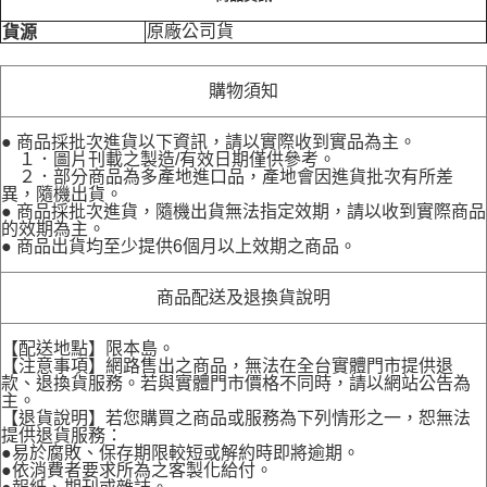
原廠公司貨
貨源
購物須知
● 商品採批次進貨以下資訊，請以實際收到實品為主。
１．圖片刊載之製造/有效日期僅供參考。
２．部分商品為多產地進口品，產地會因進貨批次有所差
異，隨機出貨。
● 商品採批次進貨，隨機出貨無法指定效期，請以收到實際商品
的效期為主。
● 商品出貨均至少提供6個月以上效期之商品。
商品配送及退換貨說明
【配送地點】限本島。
【注意事項】網路售出之商品，無法在全台實體門市提供退
款、退換貨服務。若與實體門市價格不同時，請以網站公告為
主。
【退貨說明】若您購買之商品或服務為下列情形之一，恕無法
提供退貨服務：
●易於腐敗、保存期限較短或解約時即將逾期。
●依消費者要求所為之客製化給付。