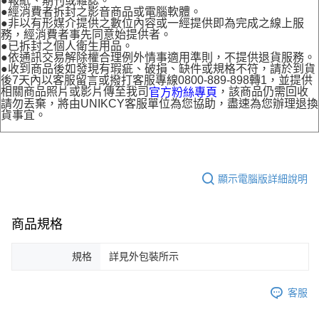
●報紙、期刊或雜誌。
●經消費者拆封之影音商品或電腦軟體。
●非以有形媒介提供之數位內容或一經提供即為完成之線上服
務，經消費者事先同意始提供者。
●已拆封之個人衛生用品。
●依通訊交易解除權合理例外情事適用準則，不提供退貨服務。
●收到商品後如發現有瑕疵、破損、缺件或規格不符，請於到貨
後7天內以客服留言或撥打客服專線0800-889-898轉1，並提供
相關商品照片或影片傳至我司
，該商品仍需回收
官方粉絲專頁
請勿丟棄，將由UNIKCY客服單位為您協助，盡速為您辦理退換
貨事宜。
顯示電腦版詳細說明
商品規格
規格
詳見外包裝所示
客服