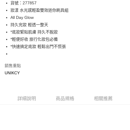
LINE Pay
貨號：277857
妝漾 水光感輕盈雙效迷你刷具組
Apple Pay
All Day Glow
街口支付
持久完妝 輕透一整天
*底妝緊貼肌膚 持久不脫妝
悠遊付
*輕便好收 旅行化妝包必備
Google Pay
*快速搞定底妝 輕鬆出門不慌張
運送方式
銷售重點
7-11取貨付款［需3-5個工作天不含預購商品］
UNIKCY
每筆NT$70，滿NT$499(含以上)免運費
付款後7-11取貨［需3-5個工作天不含預購商品］
每筆NT$70，滿NT$499(含以上)免運費
詳細說明
商品規格
相關推薦
宅配［需2-3個工作天不含預購商品］
每筆NT$100，滿NT$799(含以上)免運費