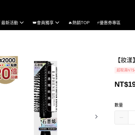
☄最新活動
👑會員獨享
🔥熱銷TOP
⚡優惠券專區
【妝漾
超取滿NT$
NT$1
數量