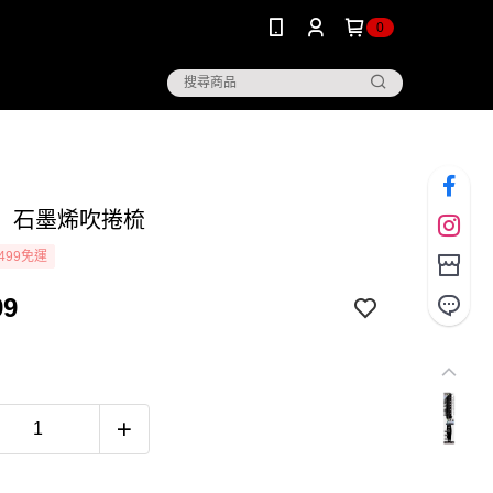
0
】石墨烯吹捲梳
499免運
99