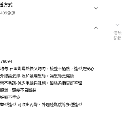
送方式
499免運
清除
紀錄
次付款
付款
76094
熱力均勻-石墨烯導熱快又均勻，梳整不過熱，造型更安心
遠紅外線護髮絲-溫和護理髮絲，讓髮絲更健康
抗靜電不毛躁-減少毛躁與亂翹，髮絲柔順更好整理
梳得順滑，頭髮不易斷裂
巧好握不手痠
輕鬆塑型造型-可吹出內彎、外翹蓬鬆感等多種造型
y