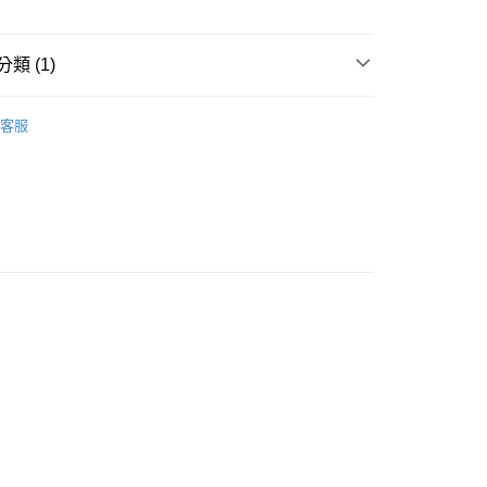
貨付款［需3-5個工作天不含預購商品］
類 (1)
0，滿NT$499(含以上)免運費
POINT點數換券
11取貨［需3-5個工作天不含預購商品］
客服
0，滿NT$499(含以上)免運費
-3個工作天不含預購商品］
00，滿NT$799(含以上)免運費