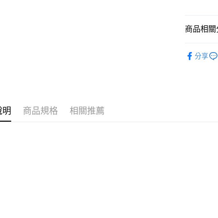
運送方式
7-11取
商品相關分
每筆NT$7
🪙OPEN
付款後7-
分享
每筆NT$7
宅配［需2
每筆NT$1
說明
商品規格
相關推薦