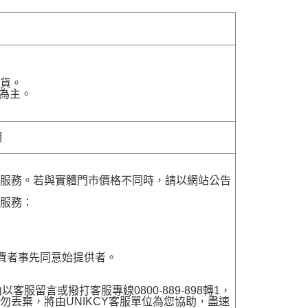
貨。
為主。
明
貨服務。若與實體門市價格不同時，請以網站公告
貨服務：
費者事先同意始提供者。
留言或撥打客服專線0800-889-898轉1，
勿丟棄，將由UNIKCY客服單位為您協助，盡速