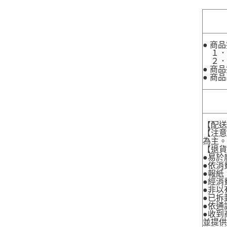
● 商
１．
２．
● 商
● 商
【配
【注
為主
【退
●易於
●依消
●報紙
●經消
●非以
●已拆
●依通
●收到
並提