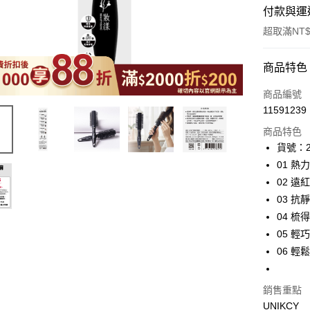
付款與運
超取滿NT$
付款方式
商品特色
icash Pay
商品編號
11591239
信用卡一
商品特色
超商取貨
貨號：2
01 
LINE Pay
02 
Apple Pay
03 
04 
街口支付
05 輕
悠遊付
06 
Google Pa
銷售重點
UNIKCY