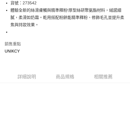
LINE Pay
貨號：273542
體驗全新的絲滑膚觸與精準釋粉!厚型絲研聚氨酯材料，絨感細
Apple Pay
膩，柔滑如奶霜。乾用搭配粉餅能精準釋粉、修飾毛孔並提升柔
街口支付
焦與持妝效果。
悠遊付
銷售重點
Google Pay
UNIKCY
運送方式
7-11取貨付款［需3-5個工作天不含預購商品］
每筆NT$70，滿NT$499(含以上)免運費
詳細說明
商品規格
相關推薦
付款後7-11取貨［需3-5個工作天不含預購商品］
每筆NT$70，滿NT$499(含以上)免運費
宅配［需2-3個工作天不含預購商品］
每筆NT$100，滿NT$799(含以上)免運費