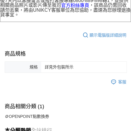
後7天內以客服留言或撥打客服專線0800-889-898轉1，並提供
相關商品照片或影片傳至我司
，該商品仍需回收
官方粉絲專頁
請勿丟棄，將由UNIKCY客服單位為您協助，盡速為您辦理退換
貨事宜。
顯示電腦版詳細說明
商品規格
規格
詳見外包裝所示
客服
商品相關分類 (1)
🪙OPENPOINT點數換券
本分類熱銷
全站排行