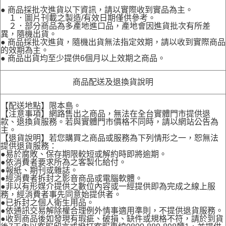
● 商品採批次進貨以下資訊，請以實際收到實品為主。
１．圖片刊載之製造/有效日期僅供參考。
２．部分商品為多產地進口品，產地會因進貨批次有所差
異，隨機出貨。
● 商品採批次進貨，隨機出貨無法指定效期，請以收到實際商品
的效期為主。
● 商品出貨均至少提供6個月以上效期之商品。
商品配送及退換貨說明
【配送地點】限本島。
【注意事項】網路售出之商品，無法在全台實體門市提供退
款、退換貨服務。若與實體門市價格不同時，請以網站公告為
主。
【退貨說明】若您購買之商品或服務為下列情形之一，恕無法
提供退貨服務：
●易於腐敗、保存期限較短或解約時即將逾期。
●依消費者要求所為之客製化給付。
●報紙、期刊或雜誌。
●經消費者拆封之影音商品或電腦軟體。
●非以有形媒介提供之數位內容或一經提供即為完成之線上服
務，經消費者事先同意始提供者。
●已拆封之個人衛生用品。
●依通訊交易解除權合理例外情事適用準則，不提供退貨服務。
●收到商品後如發現有瑕疵、破損、缺件或規格不符，請於到貨