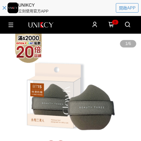
UNIKCY
開啟APP
立刻使用官方APP
0
1
/
6