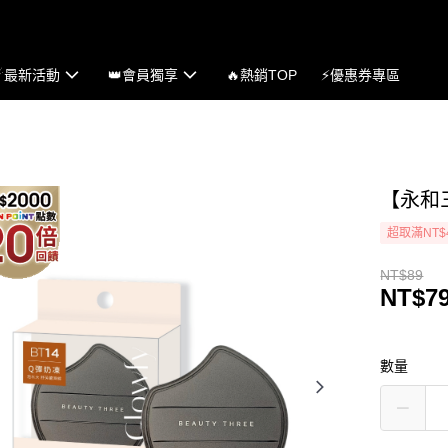
☄最新活動
👑會員獨享
🔥熱銷TOP
⚡優惠券專區
【永和
超取滿NT$
NT$89
NT$7
數量