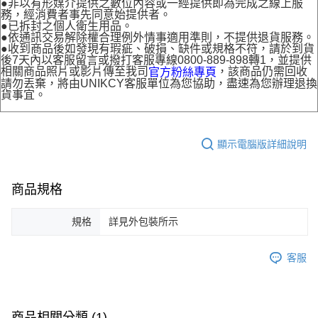
●非以有形媒介提供之數位內容或一經提供即為完成之線上服
務，經消費者事先同意始提供者。
●已拆封之個人衛生用品。
●依通訊交易解除權合理例外情事適用準則，不提供退貨服務。
●收到商品後如發現有瑕疵、破損、缺件或規格不符，請於到貨
後7天內以客服留言或撥打客服專線0800-889-898轉1，並提供
相關商品照片或影片傳至我司
，該商品仍需回收
官方粉絲專頁
請勿丟棄，將由UNIKCY客服單位為您協助，盡速為您辦理退換
貨事宜。
顯示電腦版詳細說明
商品規格
規格
詳見外包裝所示
客服
商品相關分類 (1)