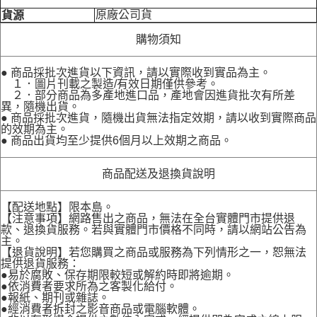
原廠公司貨
貨源
購物須知
● 商品採批次進貨以下資訊，請以實際收到實品為主。
１．圖片刊載之製造/有效日期僅供參考。
２．部分商品為多產地進口品，產地會因進貨批次有所差
異，隨機出貨。
● 商品採批次進貨，隨機出貨無法指定效期，請以收到實際商品
的效期為主。
● 商品出貨均至少提供6個月以上效期之商品。
商品配送及退換貨說明
【配送地點】限本島。
【注意事項】網路售出之商品，無法在全台實體門市提供退
款、退換貨服務。若與實體門市價格不同時，請以網站公告為
主。
【退貨說明】若您購買之商品或服務為下列情形之一，恕無法
提供退貨服務：
●易於腐敗、保存期限較短或解約時即將逾期。
●依消費者要求所為之客製化給付。
●報紙、期刊或雜誌。
●經消費者拆封之影音商品或電腦軟體。