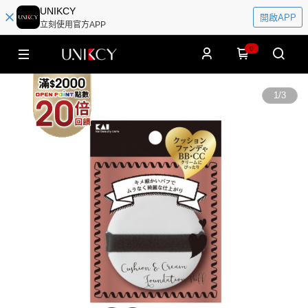
UNIKCY
開啟APP
立刻使用官方APP
0
1
/
3