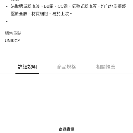
沾取適量粉底液、BB霜、CC霜、氣墊式粉底等，均勻地塗擦輕
Apple Pay
壓於全臉。材質細緻、易於上妝。
街口支付
悠遊付
銷售重點
UNIKCY
Google Pay
運送方式
7-11取貨付款［需3-5個工作天不含預購商品］
詳細說明
商品規格
相關推薦
每筆NT$70，滿NT$499(含以上)免運費
付款後7-11取貨［需3-5個工作天不含預購商品］
每筆NT$70，滿NT$499(含以上)免運費
宅配［需2-3個工作天不含預購商品］
每筆NT$100，滿NT$799(含以上)免運費
商品資訊