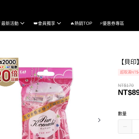
☄最新活動
👑會員獨享
🔥熱銷TOP
⚡優惠券專區
【貝印】
超取滿NT$
NT$170
NT$8
數量