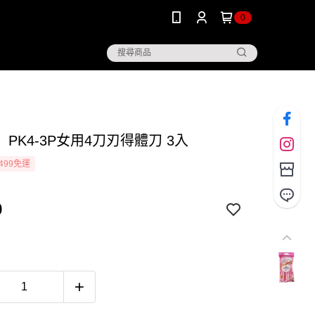
0
PK4-3P女用4刀刃得體刀 3入
499免運
9