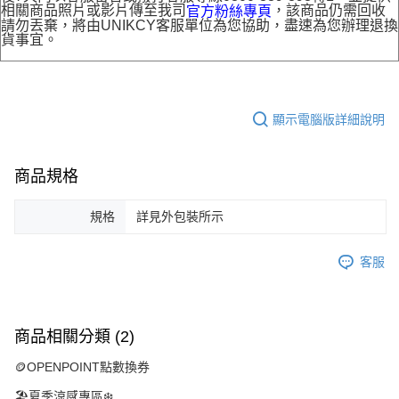
相關商品照片或影片傳至我司
，該商品仍需回收
官方粉絲專頁
請勿丟棄，將由UNIKCY客服單位為您協助，盡速為您辦理退換
貨事宜。
顯示電腦版詳細說明
商品規格
規格
詳見外包裝所示
客服
商品相關分類 (2)
🪙OPENPOINT點數換券
🏖️夏季涼感專區❄️