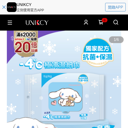
UNIKCY
開啟APP
立刻使用官方APP
0
1
/
6