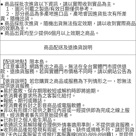
● 商品採批次進貨以下資訊，請以實際收到實品為主。
１．圖片刊載之製造/有效日期僅供參考。
２．部分商品為多產地進口品，產地會因進貨批次有所差
異，隨機出貨。
● 商品採批次進貨，隨機出貨無法指定效期，請以收到實際商品
的效期為主。
● 商品出貨均至少提供6個月以上效期之商品。
商品配送及退換貨說明
【配送地點】限本島。
【注意事項】網路售出之商品，無法在全台實體門市提供退
款、退換貨服務。若與實體門市價格不同時，請以網站公告為
主。
【退貨說明】若您購買之商品或服務為下列情形之一，恕無法
提供退貨服務：
●易於腐敗、保存期限較短或解約時即將逾期。
●依消費者要求所為之客製化給付。
●報紙、期刊或雜誌。
●經消費者拆封之影音商品或電腦軟體。
●非以有形媒介提供之數位內容或一經提供即為完成之線上服
務，經消費者事先同意始提供者。
●已拆封之個人衛生用品。
●依通訊交易解除權合理例外情事適用準則，不提供退貨服務。
●收到商品後如發現有瑕疵、破損、缺件或規格不符，請於到貨
後7天內以客服留言或撥打客服專線0800-889-898轉1，並提供