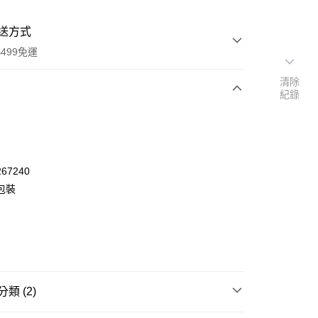
送方式
499免運
清除
紀錄
次付款
付款
67240
包裝
類 (2)
y