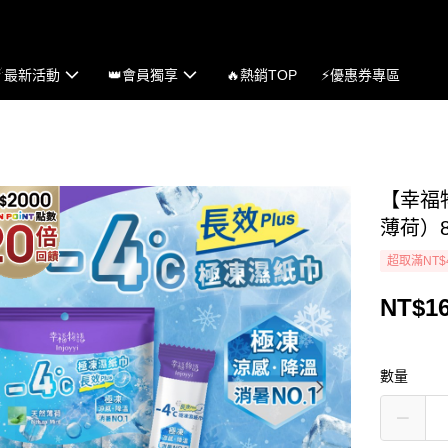
☄最新活動
👑會員獨享
🔥熱銷TOP
⚡優惠券專區
【幸福
薄荷）8
超取滿NT$
NT$1
數量