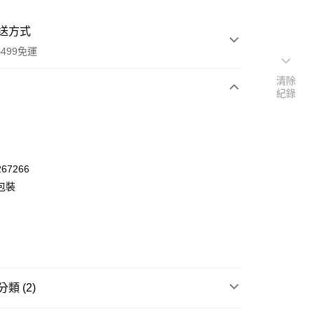
送方式
499免運
清除
紀錄
次付款
付款
67266
包裝
類 (2)
y