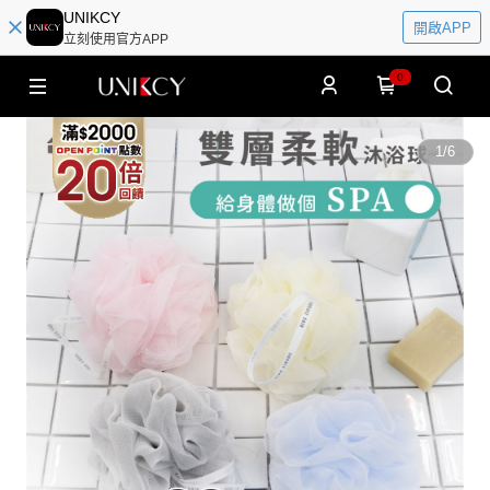
UNIKCY
開啟APP
立刻使用官方APP
0
1
/
6