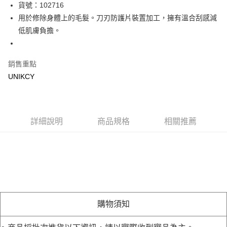
LINE Pay
貨號：102716
用於修除身體上的毛髮。刀刃防護片裝置加工，擁有溫合刮感減
Apple Pay
低肌膚負擔。
街口支付
悠遊付
銷售重點
UNIKCY
Google Pay
運送方式
7-11取貨付款［需3-5個工作天不含預購商品］
詳細說明
商品規格
相關推薦
每筆NT$70，滿NT$499(含以上)免運費
付款後7-11取貨［需3-5個工作天不含預購商品］
每筆NT$70，滿NT$499(含以上)免運費
宅配［需2-3個工作天不含預購商品］
每筆NT$100，滿NT$799(含以上)免運費
購物須知