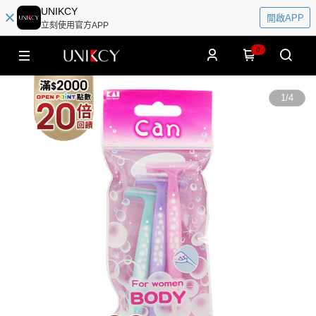
UNIKCY
開啟APP
立刻使用官方APP
0
1
/
4