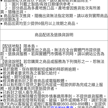
● 商品採批次進貨以下資訊，請以實際收到實品為主。
１．圖片刊載之製造/有效日期僅供參考。
２．部分商品為多產地進口品，產地會因進貨批次有所差
異，隨機出貨。
● 商品採批次進貨，隨機出貨無法指定效期，請以收到實際商品
的效期為主。
● 商品出貨均至少提供6個月以上效期之商品。
商品配送及退換貨說明
【配送地點】限本島。
【注意事項】網路售出之商品，無法在全台實體門市提供退
款、退換貨服務。若與實體門市價格不同時，請以網站公告為
主。
【退貨說明】若您購買之商品或服務為下列情形之一，恕無法
提供退貨服務：
●易於腐敗、保存期限較短或解約時即將逾期。
●依消費者要求所為之客製化給付。
●報紙、期刊或雜誌。
●經消費者拆封之影音商品或電腦軟體。
●非以有形媒介提供之數位內容或一經提供即為完成之線上服
務，經消費者事先同意始提供者。
●已拆封之個人衛生用品。
●依通訊交易解除權合理例外情事適用準則，不提供退貨服務。
●收到商品後如發現有瑕疵、破損、缺件或規格不符，請於到貨
後7天內以客服留言或撥打客服專線0800-889-898轉1，並提供
相關商品照片或影片傳至我司
，該商品仍需回收