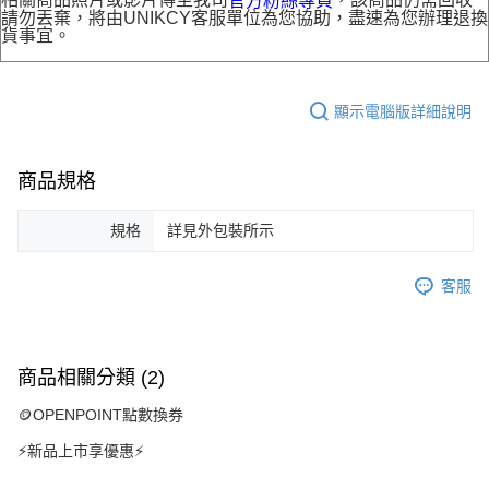
官方粉絲專頁
請勿丟棄，將由UNIKCY客服單位為您協助，盡速為您辦理退換
貨事宜。
顯示電腦版詳細說明
商品規格
規格
詳見外包裝所示
客服
商品相關分類 (2)
🪙OPENPOINT點數換券
⚡新品上市享優惠⚡