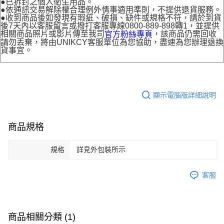
●已拆封之個人衛生用品。
●依通訊交易解除權合理例外情事適用準則，不提供退貨服務。
●收到商品後如發現有瑕疵、破損、缺件或規格不符，請於到貨
後7天內以客服留言或撥打客服專線0800-889-898轉1，並提供
相關商品照片或影片傳至我司
，該商品仍需回收
官方粉絲專頁
請勿丟棄，將由UNIKCY客服單位為您協助，盡速為您辦理退換
貨事宜。
顯示電腦版詳細說明
商品規格
規格
詳見外包裝所示
客服
商品相關分類 (1)