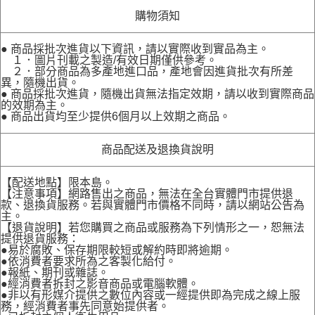
購物須知
● 商品採批次進貨以下資訊，請以實際收到實品為主。
１．圖片刊載之製造/有效日期僅供參考。
２．部分商品為多產地進口品，產地會因進貨批次有所差
異，隨機出貨。
● 商品採批次進貨，隨機出貨無法指定效期，請以收到實際商品
的效期為主。
● 商品出貨均至少提供6個月以上效期之商品。
商品配送及退換貨說明
【配送地點】限本島。
【注意事項】網路售出之商品，無法在全台實體門市提供退
款、退換貨服務。若與實體門市價格不同時，請以網站公告為
主。
【退貨說明】若您購買之商品或服務為下列情形之一，恕無法
提供退貨服務：
●易於腐敗、保存期限較短或解約時即將逾期。
●依消費者要求所為之客製化給付。
●報紙、期刊或雜誌。
●經消費者拆封之影音商品或電腦軟體。
●非以有形媒介提供之數位內容或一經提供即為完成之線上服
務，經消費者事先同意始提供者。