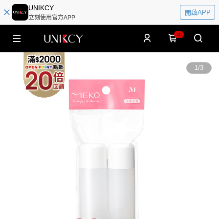
UNIKCY
開啟APP
立刻使用官方APP
0
1
/
3