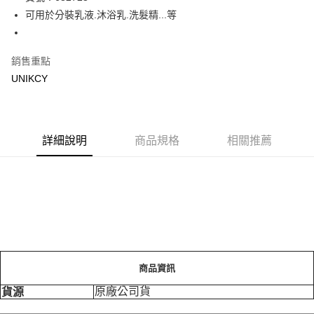
可用於分裝乳液.沐浴乳.洗髮精...等
Apple Pay
街口支付
銷售重點
悠遊付
UNIKCY
Google Pay
運送方式
詳細說明
商品規格
相關推薦
7-11取貨付款［需3-5個工作天不含預購商品］
每筆NT$70，滿NT$499(含以上)免運費
付款後7-11取貨［需3-5個工作天不含預購商品］
每筆NT$70，滿NT$499(含以上)免運費
宅配［需2-3個工作天不含預購商品］
每筆NT$100，滿NT$799(含以上)免運費
商品資訊
原廠公司貨
貨源