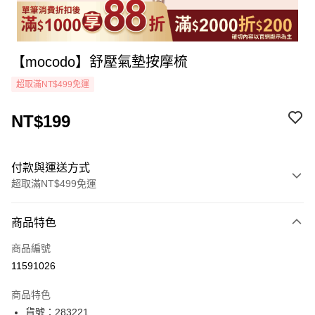
【mocodo】舒壓氣墊按摩梳
超取滿NT$499免運
NT$199
付款與運送方式
超取滿NT$499免運
付款方式
商品特色
icash Pay
商品編號
信用卡一次付款
11591026
超商取貨付款
商品特色
LINE Pay
貨號：283221