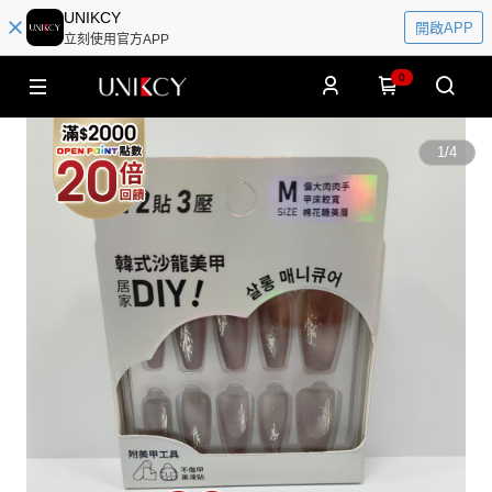
UNIKCY
開啟APP
立刻使用官方APP
0
1
/
4