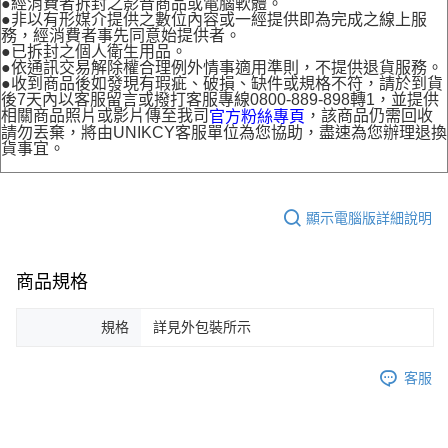
●經消費者拆封之影音商品或電腦軟體。
●非以有形媒介提供之數位內容或一經提供即為完成之線上服
務，經消費者事先同意始提供者。
●已拆封之個人衛生用品。
●依通訊交易解除權合理例外情事適用準則，不提供退貨服務。
●收到商品後如發現有瑕疵、破損、缺件或規格不符，請於到貨
後7天內以客服留言或撥打客服專線0800-889-898轉1，並提供
相關商品照片或影片傳至我司
，該商品仍需回收
官方粉絲專頁
請勿丟棄，將由UNIKCY客服單位為您協助，盡速為您辦理退換
貨事宜。
顯示電腦版詳細說明
商品規格
規格
詳見外包裝所示
客服