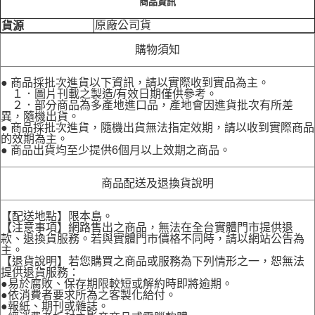
商品資訊
原廠公司貨
貨源
購物須知
● 商品採批次進貨以下資訊，請以實際收到實品為主。
１．圖片刊載之製造/有效日期僅供參考。
２．部分商品為多產地進口品，產地會因進貨批次有所差
異，隨機出貨。
● 商品採批次進貨，隨機出貨無法指定效期，請以收到實際商品
的效期為主。
● 商品出貨均至少提供6個月以上效期之商品。
商品配送及退換貨說明
【配送地點】限本島。
【注意事項】網路售出之商品，無法在全台實體門市提供退
款、退換貨服務。若與實體門市價格不同時，請以網站公告為
主。
【退貨說明】若您購買之商品或服務為下列情形之一，恕無法
提供退貨服務：
●易於腐敗、保存期限較短或解約時即將逾期。
●依消費者要求所為之客製化給付。
●報紙、期刊或雜誌。