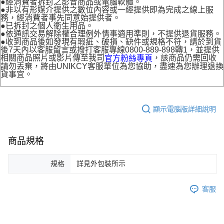
●經消費者拆封之影音商品或電腦軟體。
●非以有形媒介提供之數位內容或一經提供即為完成之線上服
務，經消費者事先同意始提供者。
●已拆封之個人衛生用品。
●依通訊交易解除權合理例外情事適用準則，不提供退貨服務。
●收到商品後如發現有瑕疵、破損、缺件或規格不符，請於到貨
後7天內以客服留言或撥打客服專線0800-889-898轉1，並提供
相關商品照片或影片傳至我司
，該商品仍需回收
官方粉絲專頁
請勿丟棄，將由UNIKCY客服單位為您協助，盡速為您辦理退換
貨事宜。
顯示電腦版詳細說明
商品規格
規格
詳見外包裝所示
客服