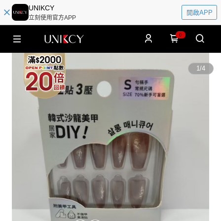
UNIKCY
開啟APP
立刻使用官方APP
0
1
/
4