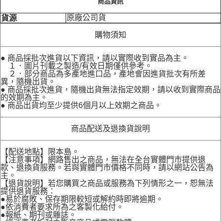
商品資訊
原廠公司貨
貨源
購物須知
● 商品採批次進貨以下資訊，請以實際收到實品為主。
１．圖片刊載之製造/有效日期僅供參考。
２．部分商品為多產地進口品，產地會因進貨批次有所差
異，隨機出貨。
● 商品採批次進貨，隨機出貨無法指定效期，請以收到實際商品
的效期為主。
● 商品出貨均至少提供6個月以上效期之商品。
商品配送及退換貨說明
【配送地點】限本島。
【注意事項】網路售出之商品，無法在全台實體門市提供退
款、退換貨服務。若與實體門市價格不同時，請以網站公告為
主。
【退貨說明】若您購買之商品或服務為下列情形之一，恕無法
提供退貨服務：
●易於腐敗、保存期限較短或解約時即將逾期。
●依消費者要求所為之客製化給付。
●報紙、期刊或雜誌。