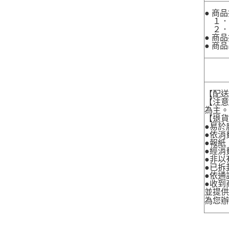
● 商
１．
２．
● 商
● 商
【配
【注
為主
【退
●易於
●依消
●報紙
●經消
●非以
●已拆
●依通
●收到
並提
為您