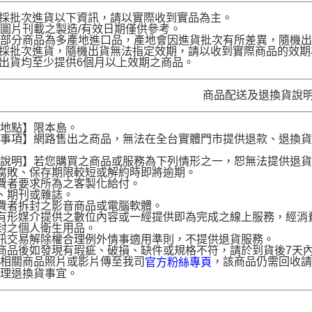
品採批次進貨以下資訊，請以實際收到實品為主。
圖片刊載之製造/有效日期僅供參考。
部分商品為多產地進口品，產地會因進貨批次有所差異，隨機出
品採批次進貨，隨機出貨無法指定效期，請以收到實際商品的效期
品出貨均至少提供6個月以上效期之商品。
商品配送及退換貨說
送地點】限本島。
意事項】網路售出之商品，無法在全台實體門市提供退款、退換
。
貨說明】若您購買之商品或服務為下列情形之一，恕無法提供退
腐敗、保存期限較短或解約時即將逾期。
費者要求所為之客製化給付。
、期刊或雜誌。
費者拆封之影音商品或電腦軟體。
有形媒介提供之數位內容或一經提供即為完成之線上服務，經消
封之個人衛生用品。
訊交易解除權合理例外情事適用準則，不提供退貨服務。
商品後如發現有瑕疵、破損、缺件或規格不符，請於到貨後7天內以客服
供相關商品照片或影片傳至我司
，該商品仍需回收請
官方粉絲專頁
辦理退換貨事宜。