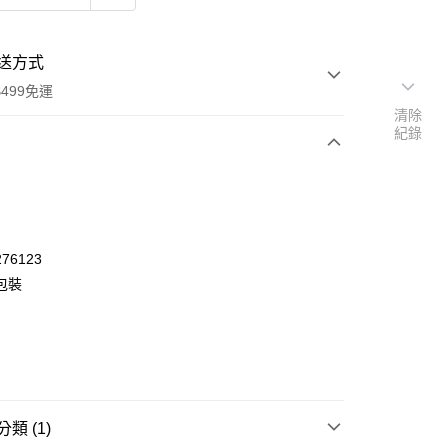
送方式
499免運
清除
紀錄
次付款
付款
76123
包裝
類 (1)
y