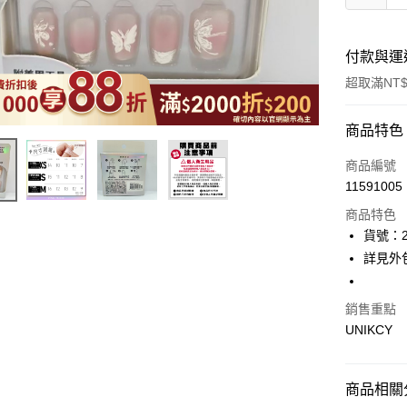
付款與運
超取滿NT$
付款方式
商品特色
icash Pay
商品編號
11591005
信用卡一
商品特色
超商取貨
貨號：2
詳見外
LINE Pay
Apple Pay
銷售重點
UNIKCY
街口支付
悠遊付
商品相關分
Google Pa