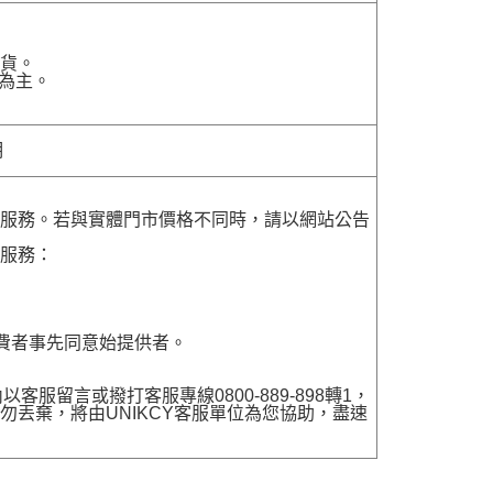
貨。
為主。
明
貨服務。若與實體門市價格不同時，請以網站公告
貨服務：
費者事先同意始提供者。
留言或撥打客服專線0800-889-898轉1，
勿丟棄，將由UNIKCY客服單位為您協助，盡速