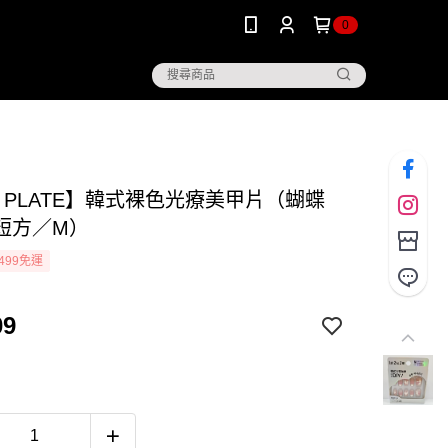
0
K PLATE】韓式裸色光療美甲片（蝴蝶
短方／M）
499免運
09