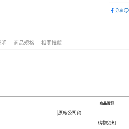
🪙OPEN
分享
運送方式
7-11取
每筆NT$7
說明
商品規格
相關推薦
付款後7-
每筆NT$7
宅配［需2
每筆NT$1
商品資訊
原廠公司貨
購物須知