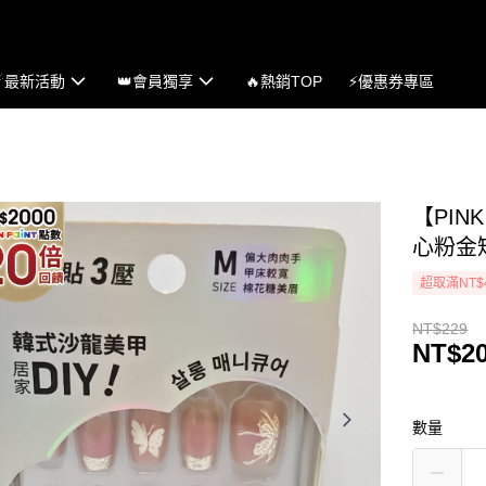
☄最新活動
👑會員獨享
🔥熱銷TOP
⚡優惠券專區
【PIN
心粉金
超取滿NT$
NT$229
NT$2
數量