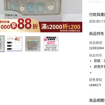
付款與運
超取滿NT$
付款方式
商品特色
icash Pay
商品編號
11591004
信用卡一
商品特色
超商取貨
貨號：2
詳見外
LINE Pay
Apple Pay
銷售重點
UNIKCY
街口支付
悠遊付
商品相關分
Google Pa