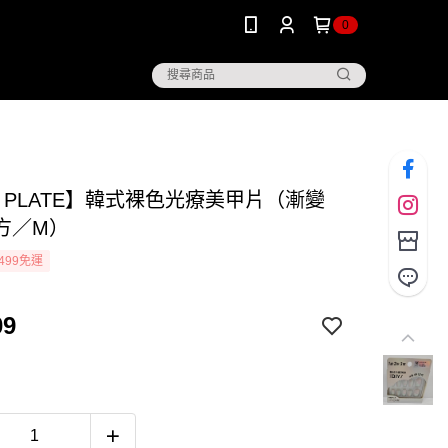
0
K PLATE】韓式裸色光療美甲片（漸變
方／M）
499免運
09