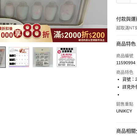
付款與運
超取滿NT$
付款方式
商品特色
icash Pay
商品編號
11590994
信用卡一
商品特色
超商取貨
貨號：2
詳見外
LINE Pay
Apple Pay
銷售重點
UNIKCY
街口支付
悠遊付
商品相關分
Google Pa