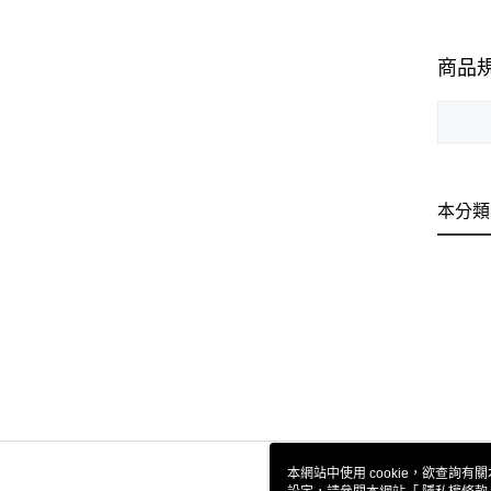
商品
本分類
本網站中使用 cookie，欲查詢有關